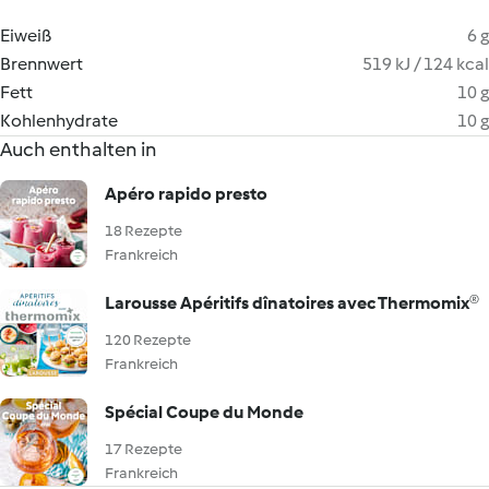
Eiweiß
6 g
Brennwert
519 kJ / 124 kcal
Fett
10 g
Kohlenhydrate
10 g
Auch enthalten in
Apéro rapido presto
18 Rezepte
Frankreich
Larousse Apéritifs dînatoires avec Thermomix®
120 Rezepte
Frankreich
Spécial Coupe du Monde
17 Rezepte
Frankreich