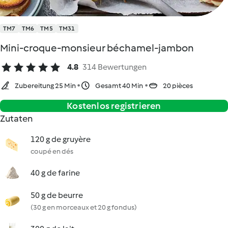
TM7
TM6
TM5
TM31
Mini-croque-monsieur béchamel-jambon
4.8
314 Bewertungen
Zubereitung 25 Min
Gesamt 40 Min
20 pièces
Kostenlos registrieren
Zutaten
120 g de gruyère
coupé en dés
40 g de farine
50 g de beurre
(30 g en morceaux et 20 g fondus)