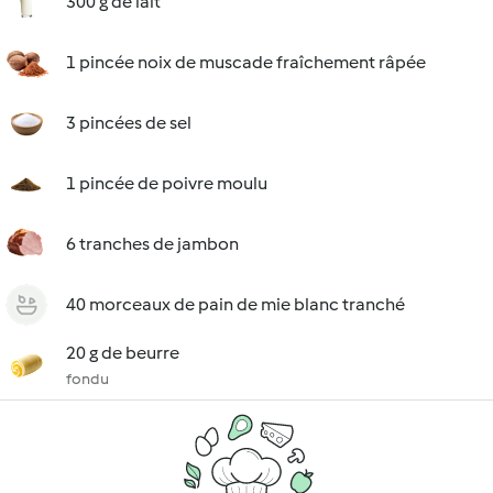
300 g de lait
1 pincée noix de muscade fraîchement râpée
3 pincées de sel
1 pincée de poivre moulu
6 tranches de jambon
40 morceaux de pain de mie blanc tranché
20 g de beurre
fondu