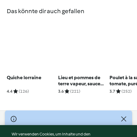
Das könnte dir auch gefallen
Quiche lorraine
Lieu et pommes de
Poulet à la 
terre vapeur, sauce
tomate, pur
beurre blanc au
pomme de te
4.4
(126)
3.6
(221)
3.7
(252)
citron vert
courgette
© Copyright 2026
Nutzungsbedingungen
Wir verwenden Cookies, um Inhalte und den