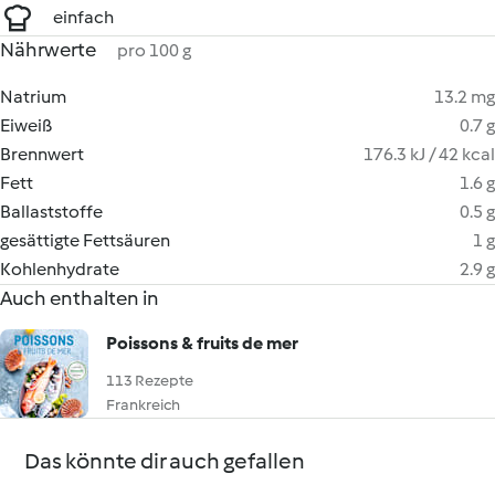
einfach
Nährwerte
pro 100 g
Natrium
13.2 mg
Eiweiß
0.7 g
Brennwert
176.3 kJ / 42 kcal
Fett
1.6 g
Ballaststoffe
0.5 g
gesättigte Fettsäuren
1 g
Kohlenhydrate
2.9 g
Auch enthalten in
Poissons & fruits de mer
113 Rezepte
Frankreich
Das könnte dir auch gefallen