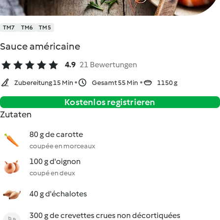
TM7
TM6
TM5
Sauce américaine
4.9
21 Bewertungen
Zubereitung 15 Min
Gesamt 55 Min
1150 g
Kostenlos registrieren
Zutaten
80 g de carotte
coupée en morceaux
100 g d'oignon
coupé en deux
40 g d'échalotes
300 g de crevettes crues non décortiquées