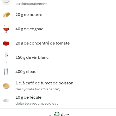
les têtes seulement
20 g de beurre
40 g de cognac
20 g de concentré de tomate
150 g de vin blanc
400 g d'eau
1 c. à café de fumet de poisson
déshydraté (voir "Variante")
10 g de fécule
délayée avec un peu d'eau