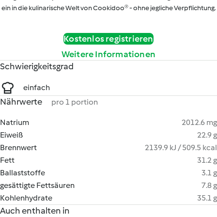
ein in die kulinarische Welt von Cookidoo® - ohne jegliche Verpflichtung.
Kostenlos registrieren
Weitere Informationen
Schwierigkeitsgrad
einfach
Nährwerte
pro 1 portion
Natrium
2012.6 mg
Eiweiß
22.9 g
Brennwert
2139.9 kJ / 509.5 kcal
Fett
31.2 g
Ballaststoffe
3.1 g
gesättigte Fettsäuren
7.8 g
Kohlenhydrate
35.1 g
Auch enthalten in