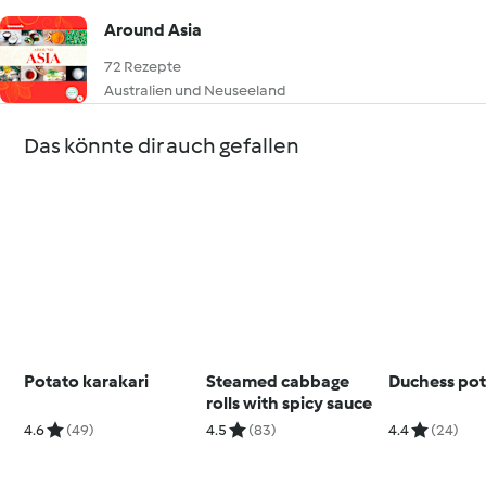
Around Asia
72 Rezepte
Australien und Neuseeland
Das könnte dir auch gefallen
Potato karakari
Steamed cabbage
Duchess po
rolls with spicy sauce
4.6
(49)
4.5
(83)
4.4
(24)