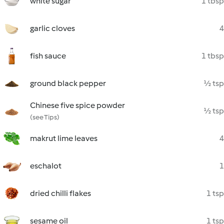
white sugar
1 tbsp
garlic cloves
4
fish sauce
1 tbsp
ground black pepper
½ tsp
Chinese five spice powder
½ tsp
(see Tips)
makrut lime leaves
4
eschalot
1
dried chilli flakes
1 tsp
sesame oil
1 tsp