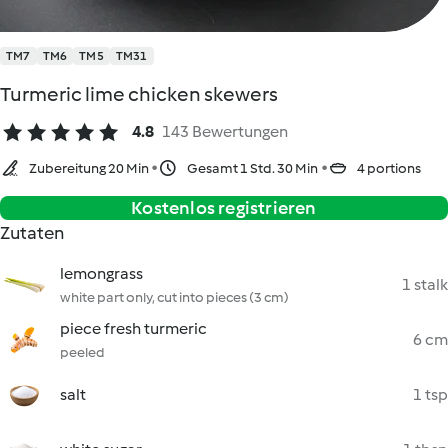
TM7
TM6
TM5
TM31
Turmeric lime chicken skewers
4.8
143 Bewertungen
Zubereitung 20 Min
Gesamt 1 Std. 30 Min
4 portions
Kostenlos registrieren
Zutaten
lemongrass
1 stalk
white part only, cut into pieces (3 cm)
piece fresh turmeric
6 cm
peeled
salt
1 tsp