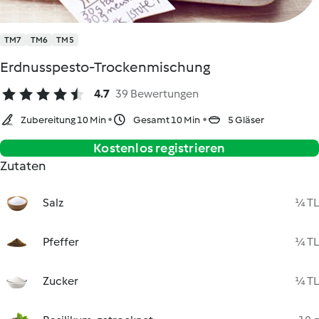
TM7
TM6
TM5
Erdnusspesto-Trockenmischung
4.7
39 Bewertungen
Zubereitung 10 Min
Gesamt 10 Min
5 Gläser
Kostenlos registrieren
Zutaten
Salz
¼ TL
Pfeffer
¼ TL
Zucker
¼ TL