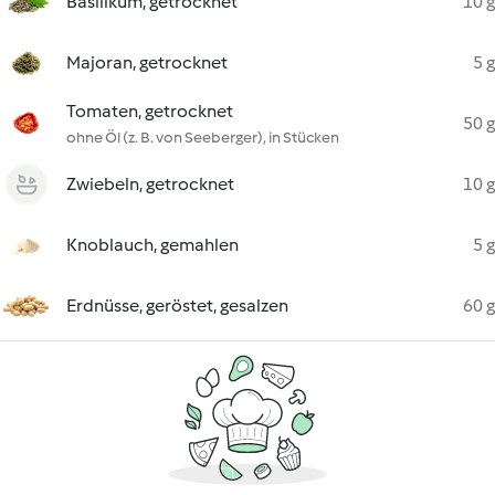
Basilikum, getrocknet
10 g
Majoran, getrocknet
5 g
Tomaten, getrocknet
50 g
ohne Öl (z. B. von Seeberger), in Stücken
Zwiebeln, getrocknet
10 g
Knoblauch, gemahlen
5 g
Erdnüsse, geröstet, gesalzen
60 g