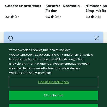
Cheese Shortbreads
Kartoffel-Rosmarin-
Himbeer-Ba
Fladen
Sirup mit R
3.3
(3)
4.2
(69)
4.3
(48)
© Copyright 2026
Nutzungsbedingungen
Wir verwenden Cookies, um Inhalte und den
Webseitenbesuch zu personalisieren, Funktionen für soziale
Datenschutzrichtlinien
Medien anbieten zu können und Webseitenzugriffe zu
Disclaimer
analysieren. Informationen zur Webseitennutzung geben
Impressum
wir außerdem an unsere Partner für soziale Medien,
Werbung und Analysen weiter.
Cookies
Inhalt melden
Cookie Einstellungen
Abo kündigen
Vertrag widerrufen
Alle ablehnen
Erklärung zur Barrierefreiheit