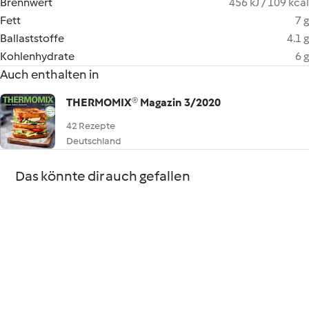
Brennwert
456 kJ / 109 kcal
Fett
7 g
Ballaststoffe
4.1 g
Kohlenhydrate
6 g
Auch enthalten in
THERMOMIX® Magazin 3/2020
42 Rezepte
Deutschland
Das könnte dir auch gefallen