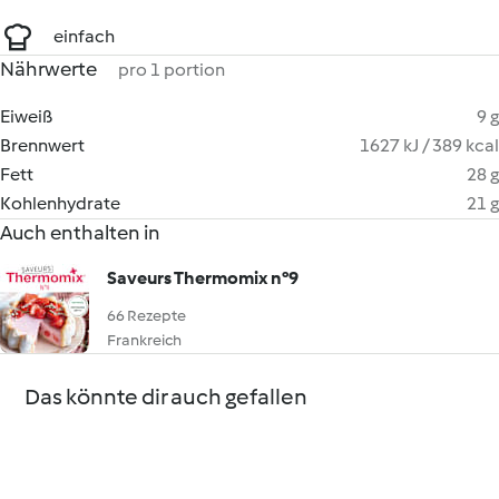
einfach
Nährwerte
pro 1 portion
Eiweiß
9 g
Brennwert
1627 kJ / 389 kcal
Fett
28 g
Kohlenhydrate
21 g
Auch enthalten in
Saveurs Thermomix n°9
66 Rezepte
Frankreich
Das könnte dir auch gefallen