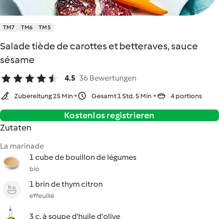
TM7
TM6
TM5
Salade tiède de carottes et betteraves, sauce
sésame
4.5
36 Bewertungen
Zubereitung 25 Min
Gesamt 1 Std. 5 Min
4 portions
Kostenlos registrieren
Zutaten
La marinade
1 cube de bouillon de légumes
bio
1 brin de thym citron
effeuillé
3 c. à soupe d'huile d'olive