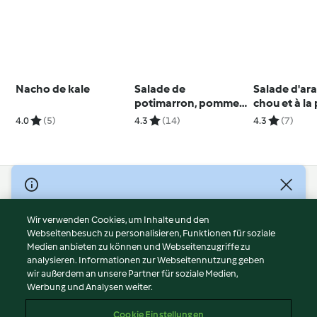
Nacho de kale
Salade de
Salade d'ar
potimarron, pomme,
chou et à l
chou et vinaigrette à
4.0
(5)
4.3
(14)
4.3
(7)
l’orange
© Copyright 2026
Nutzungsbedingungen
Wir verwenden Cookies, um Inhalte und den
Webseitenbesuch zu personalisieren, Funktionen für soziale
Datenschutzrichtlinien
Medien anbieten zu können und Webseitenzugriffe zu
Disclaimer
analysieren. Informationen zur Webseitennutzung geben
Impressum
wir außerdem an unsere Partner für soziale Medien,
Werbung und Analysen weiter.
Cookies
Inhalt melden
Cookie Einstellungen