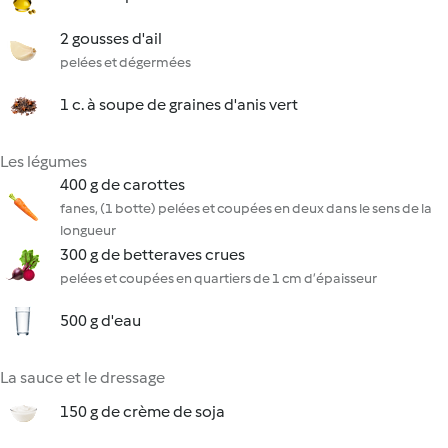
2 gousses d'ail
pelées et dégermées
1 c. à soupe de graines d'anis vert
Les légumes
400 g de carottes
fanes, (1 botte) pelées et coupées en deux dans le sens de la
longueur
300 g de betteraves crues
pelées et coupées en quartiers de 1 cm d’épaisseur
500 g d'eau
La sauce et le dressage
150 g de crème de soja