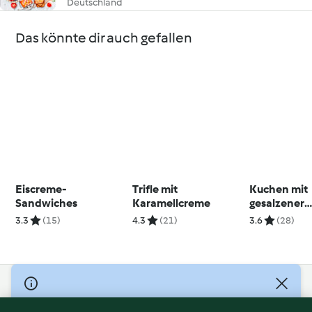
Deutschland
Das könnte dir auch gefallen
Eiscreme-
Trifle mit
Kuchen mit
Sandwiches
Karamellcreme
gesalzener
Karamellsa
3.3
(15)
4.3
(21)
3.6
(28)
© Copyright 2026