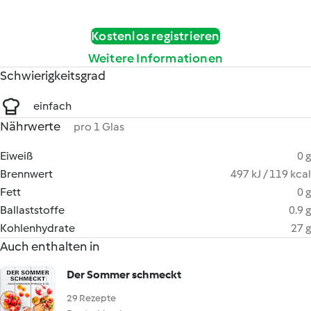
Kostenlos registrieren
Weitere Informationen
Schwierigkeitsgrad
einfach
Nährwerte
pro 1 Glas
Eiweiß
0 g
Brennwert
497 kJ / 119 kcal
Fett
0 g
Ballaststoffe
0.9 g
Kohlenhydrate
27 g
Auch enthalten in
Der Sommer schmeckt
29 Rezepte