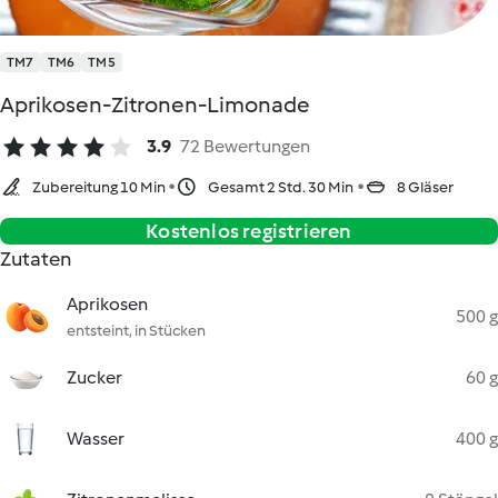
TM7
TM6
TM5
Aprikosen-Zitronen-Limonade
3.9
72 Bewertungen
Zubereitung 10 Min
Gesamt 2 Std. 30 Min
8 Gläser
Kostenlos registrieren
Zutaten
Aprikosen
500 g
entsteint, in Stücken
Zucker
60 g
Wasser
400 g