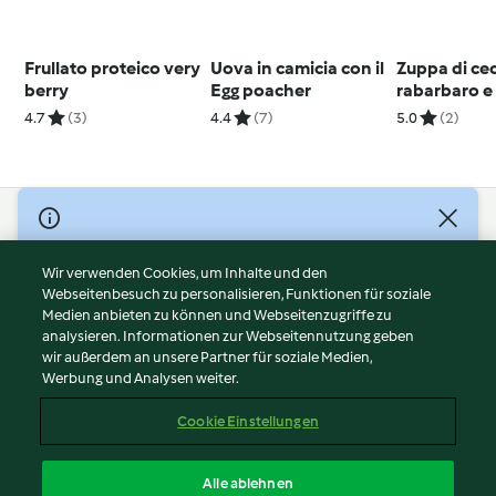
Frullato proteico very
Uova in camicia con il
Zuppa di ce
berry
Egg poacher
rabarbaro e
4.7
(3)
4.4
(7)
5.0
(2)
© Copyright 2026
Nutzungsbedingungen
Wir verwenden Cookies, um Inhalte und den
Webseitenbesuch zu personalisieren, Funktionen für soziale
Datenschutzrichtlinien
Medien anbieten zu können und Webseitenzugriffe zu
Disclaimer
analysieren. Informationen zur Webseitennutzung geben
Impressum
wir außerdem an unsere Partner für soziale Medien,
Werbung und Analysen weiter.
Cookies
Inhalt melden
Cookie Einstellungen
Abo kündigen
Vertrag widerrufen
Alle ablehnen