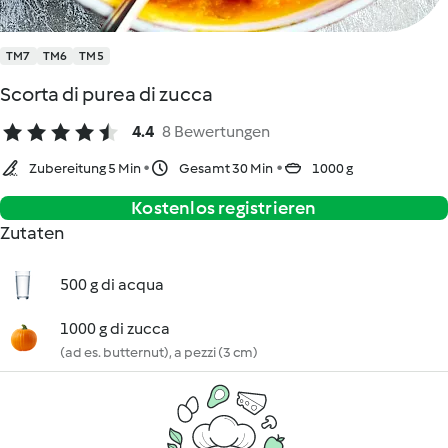
TM7
TM6
TM5
Scorta di purea di zucca
4.4
8 Bewertungen
Zubereitung 5 Min
Gesamt 30 Min
1000 g
Kostenlos registrieren
Zutaten
500 g di acqua
1000 g di zucca
(ad es. butternut), a pezzi (3 cm)