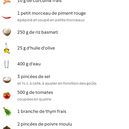
10 g de curcuma frais
1 petit morceau de piment rouge
épépiné et coupé en petits morceaux
250 g de riz basmati
25 g d'huile d'olive
400 g d'eau
3 pincées de sel
et ½ c. à café, à ajuster en fonction des goûts
500 g de tomates
coupées en quatre
1 branche de thym frais
2 pincées de poivre moulu