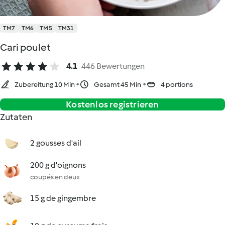
TM7
TM6
TM5
TM31
Cari poulet
4.1
446 Bewertungen
Zubereitung 10 Min
Gesamt 45 Min
4 portions
Kostenlos registrieren
Zutaten
2 gousses d'ail
200 g d'oignons
coupés en deux
15 g de gingembre