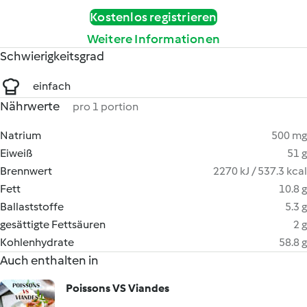
Kostenlos registrieren
Weitere Informationen
Schwierigkeitsgrad
einfach
Nährwerte
pro 1 portion
Natrium
500 mg
Eiweiß
51 g
Brennwert
2270 kJ / 537.3 kcal
Fett
10.8 g
Ballaststoffe
5.3 g
gesättigte Fettsäuren
2 g
Kohlenhydrate
58.8 g
Auch enthalten in
Poissons VS Viandes