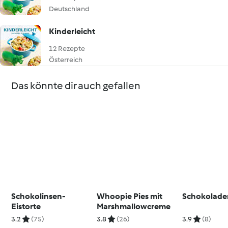
Deutschland
Kinderleicht
12 Rezepte
Österreich
Das könnte dir auch gefallen
Schokolinsen-
Whoopie Pies mit
Schokolade
Eistorte
Marshmallowcreme
3.2
(75)
3.8
(26)
3.9
(8)