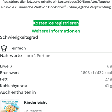
Registriere dich jetzt und erhalte ein kostenloses 30-Tage Abo. Tauche
ein in die kulinarische Welt von Cookidoo® - ohne jegliche Verpflichtung.
Kostenlos registrieren
Weitere Informationen
Schwierigkeitsgrad
einfach
Nährwerte
pro 1 Portion
Eiweiß
6 g
Brennwert
1808 kJ / 432 kcal
Fett
27 g
Kohlenhydrate
41 g
Auch enthalten in
Kinderleicht
12 Rezepte