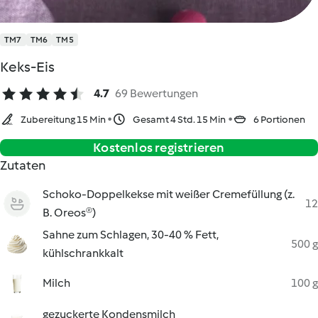
TM7
TM6
TM5
Keks-Eis
4.7
69 Bewertungen
Zubereitung 15 Min
Gesamt 4 Std. 15 Min
6 Portionen
Kostenlos registrieren
Zutaten
Schoko-Doppelkekse mit weißer Cremefüllung (z.
12
B. Oreos®)
Sahne zum Schlagen, 30-40 % Fett,
500 g
kühlschrankkalt
Milch
100 g
gezuckerte Kondensmilch