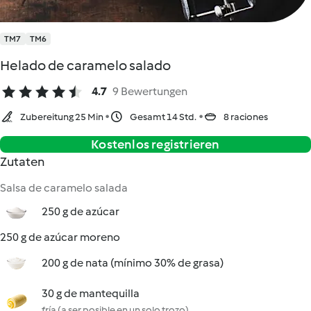
TM7
TM6
Helado de caramelo salado
4.7
9 Bewertungen
Zubereitung 25 Min
Gesamt 14 Std.
8 raciones
Kostenlos registrieren
Zutaten
Salsa de caramelo salada
250 g de azúcar
250 g de azúcar moreno
200 g de nata (mínimo 30% de grasa)
30 g de mantequilla
fría (a ser posible en un solo trozo)