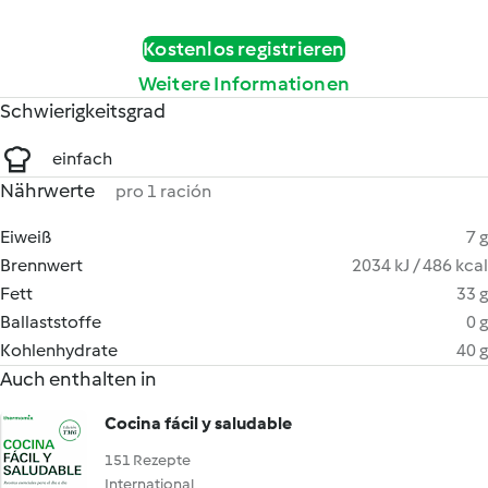
Kostenlos registrieren
Weitere Informationen
Schwierigkeitsgrad
einfach
Nährwerte
pro 1 ración
Eiweiß
7 g
Brennwert
2034 kJ / 486 kcal
Fett
33 g
Ballaststoffe
0 g
Kohlenhydrate
40 g
Auch enthalten in
Cocina fácil y saludable
151 Rezepte
International