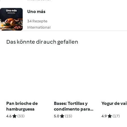
Uno más
34 Rezepte
International
Das könnte dir auch gefallen
Pan brioche de
Bases: Tortillas y
Yogur de vai
hamburguesa
condimento para
fajitas.
4.6
(33)
5.0
(23)
4.9
(17)