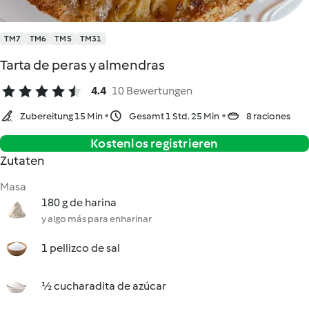
TM7
TM6
TM5
TM31
Tarta de peras y almendras
4.4
10 Bewertungen
Zubereitung 15 Min
Gesamt 1 Std. 25 Min
8 raciones
Kostenlos registrieren
Zutaten
Masa
180 g de harina
y algo más para enharinar
1 pellizco de sal
½ cucharadita de azúcar