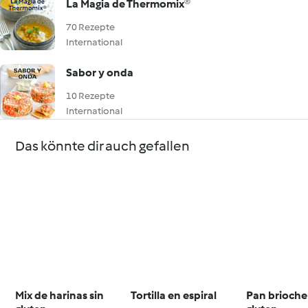
La Magia de Thermomix®
70 Rezepte
International
Sabor y onda
10 Rezepte
International
Das könnte dir auch gefallen
Mix de harinas sin
Tortilla en espiral
Pan brioche