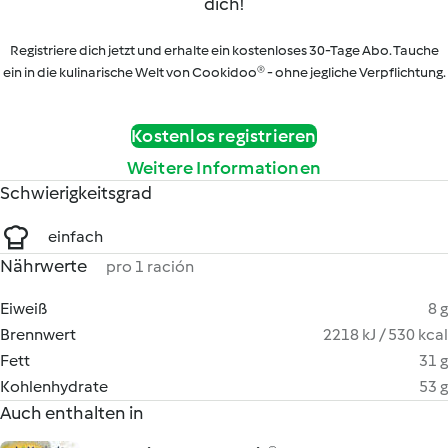
dich!
Registriere dich jetzt und erhalte ein kostenloses 30-Tage Abo. Tauche
ein in die kulinarische Welt von Cookidoo® - ohne jegliche Verpflichtung.
Kostenlos registrieren
Weitere Informationen
Schwierigkeitsgrad
einfach
Nährwerte
pro 1 ración
Eiweiß
8 g
Brennwert
2218 kJ / 530 kcal
Fett
31 g
Kohlenhydrate
53 g
Auch enthalten in