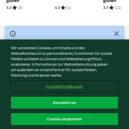
gluten
gluten
5.0
(3)
4.0
(1)
3.5
(11)
© Copyright 2026
Nutzungsbedingungen
Wir verwenden Cookies, um Inhalte und den
Webseitenbesuch zu personalisieren, Funktionen für soziale
Datenschutzrichtlinien
Medien anbieten zu können und Webseitenzugriffe zu
Disclaimer
analysieren. Informationen zur Webseitennutzung geben
Impressum
wir außerdem an unsere Partner für soziale Medien,
Werbung und Analysen weiter.
Cookies
Inhalt melden
Cookie Einstellungen
Abo kündigen
Vertrag widerrufen
Alle ablehnen
Erklärung zur Barrierefreiheit
Deutsch
Cookies akzeptieren