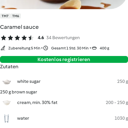
TM7
TM6
Caramel sauce
4.6
34 Bewertungen
Zubereitung 5 Min
Gesamt 1 Std. 30 Min
400 g
Kostenlos registrieren
Zutaten
white sugar
250 g
250 g brown sugar
cream, min. 30% fat
200 - 250 g
water
1030 g