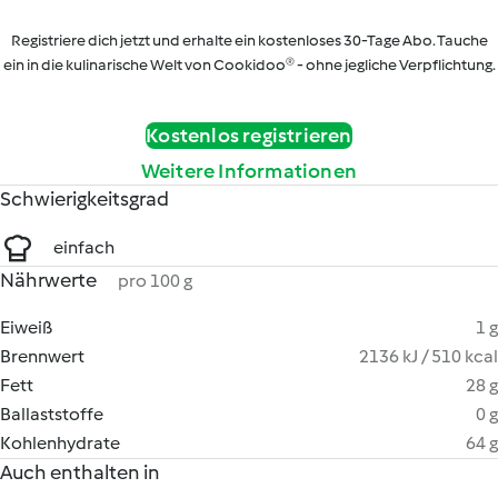
Registriere dich jetzt und erhalte ein kostenloses 30-Tage Abo. Tauche
ein in die kulinarische Welt von Cookidoo® - ohne jegliche Verpflichtung.
Kostenlos registrieren
Weitere Informationen
Schwierigkeitsgrad
einfach
Nährwerte
pro 100 g
Eiweiß
1 g
Brennwert
2136 kJ / 510 kcal
Fett
28 g
Ballaststoffe
0 g
Kohlenhydrate
64 g
Auch enthalten in