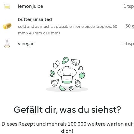
lemon juice
1 tsp
butter, unsalted
30 g
cold and as much as possible in one piece (approx. 60
mm x 40 mm x 10 mm)
vinegar
1 tbsp
Gefällt dir, was du siehst?
Dieses Rezept und mehr als 100 000 weitere warten auf
dich!