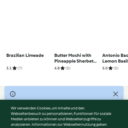
Brazilian Limeade
Butter Mochi with
Antonio Bac
Pineapple Sherbet
Lemon Basil
(Matthew Kenney)
(Metric)
3.1
(7)
4.8
(5)
5.0
(5)
© Copyright 2026
Nutzungsbedingungen
Wir verwenden Cookies, um Inhalte und den
Webseitenbesuch zu personalisieren, Funktionen für soziale
Datenschutzrichtlinien
Medien anbieten zu können und Webseitenzugriffe zu
Disclaimer
analysieren. Informationen zur Webseitennutzung geben