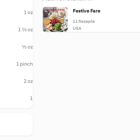
Festive Fare
1 oz
11 Rezepte
USA
1 ½ oz
½ oz
1 pinch
2 oz
1