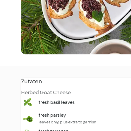
Zutaten
Herbed Goat Cheese
fresh basil leaves
fresh parsley
leaves only, plus extra to garnish