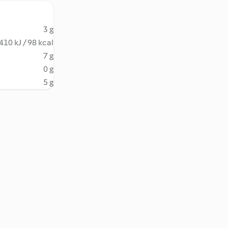
3 g
410 kJ / 98 kcal
7 g
0 g
5 g