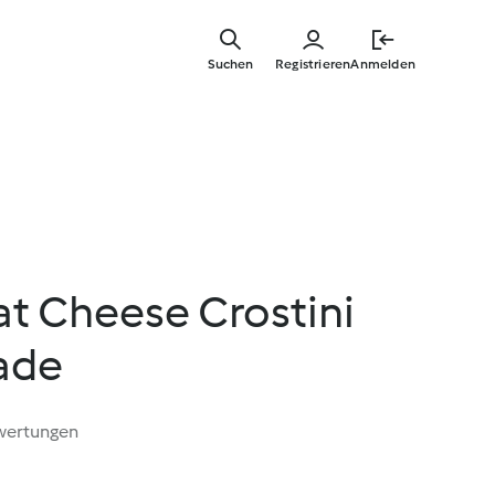
Springe
zum
Suchen
Registrieren
Anmelden
Hauptinha
t Cheese Crostini
ade
wertungen