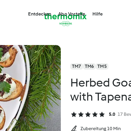
Entdecken
Abo Vorteile
Hilfe
TM7
TM6
TM5
Herbed Goa
with Tapen
5.0
17 Be
Zubereitung 10 Min