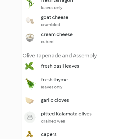
fresh tarragon
leaves only
goat cheese
crumbled
cream cheese
cubed
Olive Tapenade and Assembly
fresh basil leaves
fresh thyme
leaves only
garlic cloves
pitted Kalamata olives
drained well
capers