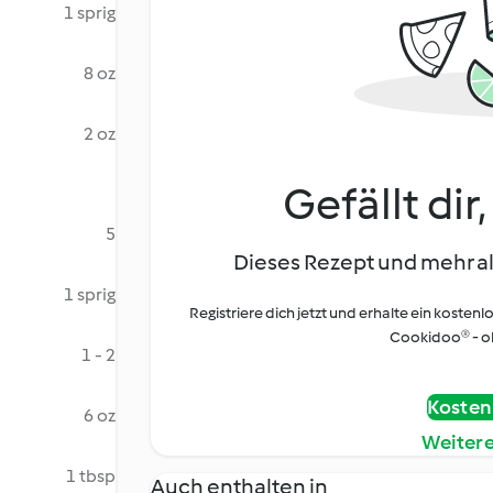
1 sprig
8 oz
2 oz
Gefällt dir
5
Dieses Rezept und mehr al
1 sprig
Registriere dich jetzt und erhalte ein kostenl
Cookidoo® - oh
1 - 2
Kostenl
6 oz
Weiter
1 tbsp
Auch enthalten in