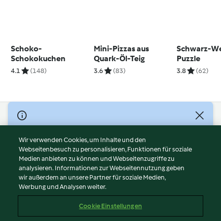
Schoko-
Mini-Pizzas aus
Schwarz-We
Schokokuchen
Quark-Öl-Teig
Puzzle
4.1
(148)
3.6
(83)
3.8
(62)
© Copyright 2026
Nutzungsbedingungen
Wir verwenden Cookies, um Inhalte und den
Webseitenbesuch zu personalisieren, Funktionen für soziale
Datenschutzrichtlinien
Medien anbieten zu können und Webseitenzugriffe zu
Disclaimer
analysieren. Informationen zur Webseitennutzung geben
Impressum
wir außerdem an unsere Partner für soziale Medien,
Werbung und Analysen weiter.
Cookies
Inhalt melden
Cookie Einstellungen
Abo kündigen