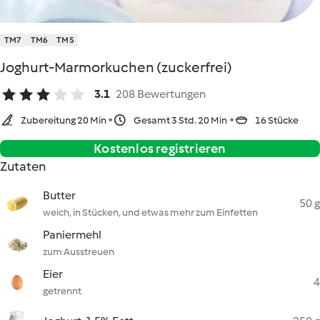
TM7
TM6
TM5
Joghurt-Marmorkuchen (zuckerfrei)
3.1
208 Bewertungen
Zubereitung 20 Min
Gesamt 3 Std. 20 Min
16 Stücke
Kostenlos registrieren
Zutaten
Butter
50 g
weich, in Stücken, und etwas mehr zum Einfetten
Paniermehl
zum Ausstreuen
Eier
4
getrennt