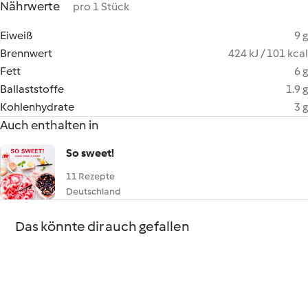
Nährwerte
pro 1 Stück
Eiweiß
9 g
Brennwert
424 kJ / 101 kcal
Fett
6 g
Ballaststoffe
1.9 g
Kohlenhydrate
3 g
Auch enthalten in
So sweet!
11 Rezepte
Deutschland
Das könnte dir auch gefallen