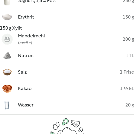
Joghurt, 1,5% Fett
250 g
Erythrit
150 g
150 g Xylit
Mandelmehl
200 g
(entölt)
Natron
1 TL
Salz
1 Prise
Kakao
1 ½ EL
Wasser
20 g