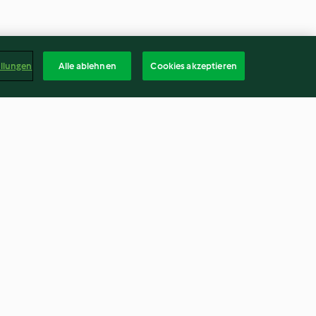
ellungen
Alle ablehnen
Cookies akzeptieren
(con pezzo
Mousse di tonno
4.4
(11)