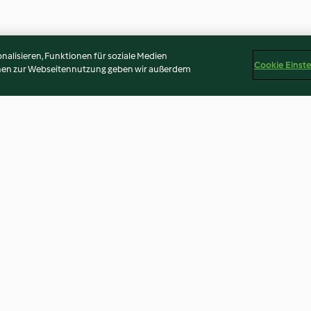
alisieren, Funktionen für soziale Medien
Cookie Einst
onen zur Webseitennutzung geben wir außerdem
Tiramisù alle fragole e
Pane di spelta 
sambuco
scottato)
4.7
(6)
4.0
(1)