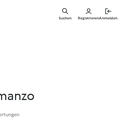
Springe
zum
Suchen
Registrieren
Anmelden
Hauptinha
 manzo
ertungen