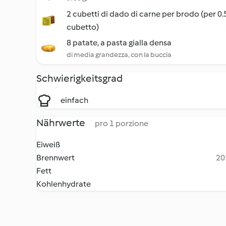
2 cubetti di dado di carne per brodo (per 0.5
cubetto)
8 patate, a pasta gialla densa
di media grandezza, con la buccia
Schwierigkeitsgrad
einfach
Nährwerte
pro 1 porzione
Eiweiß
Brennwert
20
Fett
Kohlenhydrate