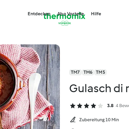
Entdecken
Abo Vorteile
Hilfe
TM7
TM6
TM5
Gulasch di
3.8
4 Bew
Zubereitung 10 Min