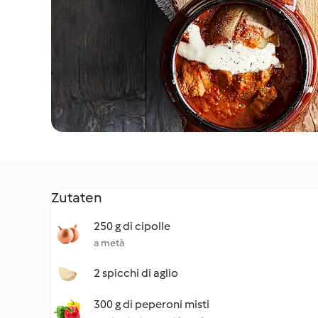
Zutaten
250 g di cipolle
a metà
2 spicchi di aglio
300 g di peperoni misti