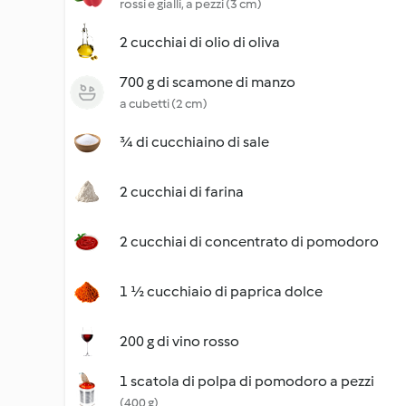
rossi e gialli, a pezzi (3 cm)
2 cucchiai di olio di oliva
700 g di scamone di manzo
a cubetti (2 cm)
¾ di cucchiaino di sale
2 cucchiai di farina
2 cucchiai di concentrato di pomodoro
1 ½ cucchiaio di paprica dolce
200 g di vino rosso
1 scatola di polpa di pomodoro a pezzi
(400 g)