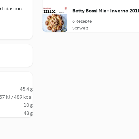
 l ciascun
Betty Bossi Mix - Inverno 201
6 Rezepte
Schweiz
45.4 g
57 kJ / 489 kcal
10 g
48 g