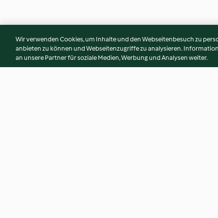
Wir verwenden Cookies, um Inhalte und den Webseitenbesuch zu person
anbieten zu können und Webseitenzugriffe zu analysieren. Informati
an unsere Partner für soziale Medien, Werbung und Analysen weiter.
Liquore di caramello e
Cake Pops
nocciole
4.8
(5)
3.0
(1)
© Copyright 2026