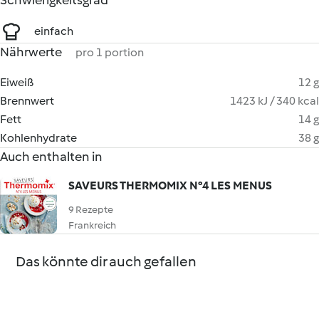
Schwierigkeitsgrad
einfach
Nährwerte
pro 1 portion
Eiweiß
12 g
Brennwert
1423 kJ / 340 kcal
Fett
14 g
Kohlenhydrate
38 g
Auch enthalten in
SAVEURS THERMOMIX N°4 LES MENUS
9 Rezepte
Frankreich
Das könnte dir auch gefallen