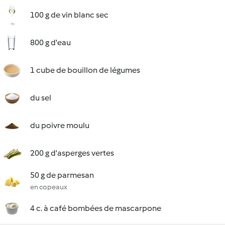
100 g de vin blanc sec
800 g d'eau
1 cube de bouillon de légumes
du sel
du poivre moulu
200 g d'asperges vertes
50 g de parmesan
en copeaux
4 c. à café bombées de mascarpone