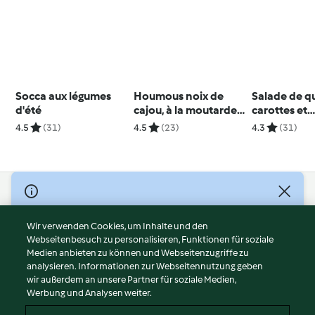
Socca aux légumes
Houmous noix de
Salade de q
d'été
cajou, à la moutarde
carottes et
et au miel
clémentine
4.5
(31)
4.5
(23)
4.3
(31)
© Copyright 2026
Nutzungsbedingungen
Wir verwenden Cookies, um Inhalte und den
Webseitenbesuch zu personalisieren, Funktionen für soziale
Datenschutzrichtlinien
Medien anbieten zu können und Webseitenzugriffe zu
Disclaimer
analysieren. Informationen zur Webseitennutzung geben
Impressum
wir außerdem an unsere Partner für soziale Medien,
Werbung und Analysen weiter.
Cookies