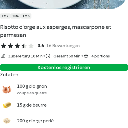
TM7
TM6
TM5
Risotto d'orge aux asperges, mascarpone et
parmesan
3.6
16 Bewertungen
Zubereitung 10 Min
Gesamt 50 Min
4 portions
Kostenlos registrieren
Zutaten
100 g d'oignon
coupé en quatre
15 g de beurre
200 g d'orge perlé