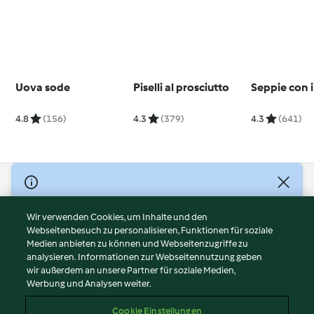
Uova sode
Piselli al prosciutto
Seppie con i 
4.8
(156)
4.3
(379)
4.3
(641)
© Copyright 2026
Nutzungsbedingungen
Wir verwenden Cookies, um Inhalte und den
Webseitenbesuch zu personalisieren, Funktionen für soziale
Datenschutzrichtlinien
Medien anbieten zu können und Webseitenzugriffe zu
Disclaimer
analysieren. Informationen zur Webseitennutzung geben
Impressum
wir außerdem an unsere Partner für soziale Medien,
Werbung und Analysen weiter.
Cookies
Inhalt melden
Cookie Einstellungen