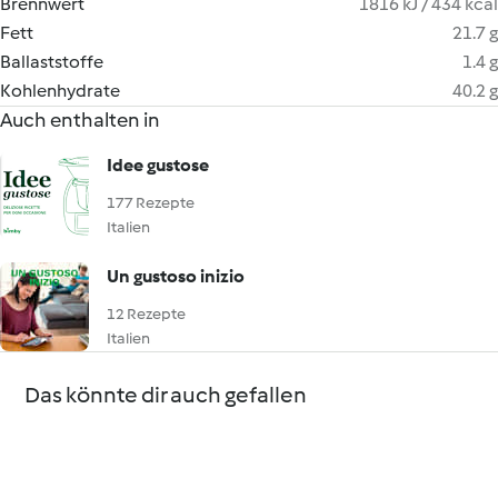
Brennwert
1816 kJ / 434 kcal
Fett
21.7 g
Ballaststoffe
1.4 g
Kohlenhydrate
40.2 g
Auch enthalten in
Idee gustose
177 Rezepte
Italien
Un gustoso inizio
12 Rezepte
Italien
Das könnte dir auch gefallen