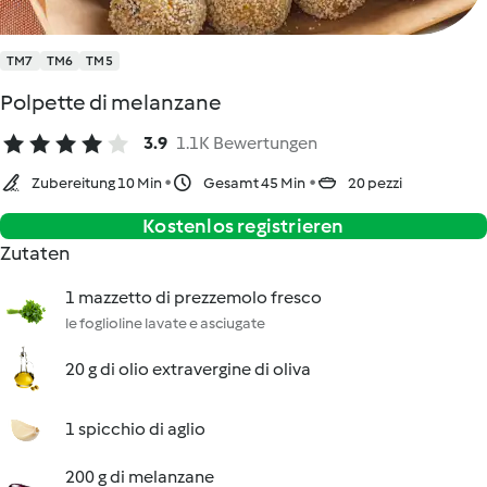
TM7
TM6
TM5
Polpette di melanzane
3.9
1.1K Bewertungen
Zubereitung 10 Min
Gesamt 45 Min
20 pezzi
Kostenlos registrieren
Zutaten
1 mazzetto di prezzemolo fresco
le foglioline lavate e asciugate
20 g di olio extravergine di oliva
1 spicchio di aglio
200 g di melanzane