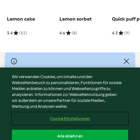
Lemon cake
Lemon sorbet
Quick puff p
3.4
(52)
4.6
(8)
4.3
(9)
© Copyright 2026
Nutzungsbedingungen
Wir verwenden Cookies, um Inhalte und den
Webseitenbesuch zu personalisieren, Funktionen für soziale
Datenschutzrichtlinien
Medien anbieten zu können und Webseitenzugriffe zu
Disclaimer
analysieren. Informationen zur Webseitennutzung geben
Impressum
wir außerdem an unsere Partner für soziale Medien,
Werbung und Analysen weiter.
Cookies
Inhalt melden
Cookie Einstellungen
Abo kündigen
Vertrag widerrufen
Alle ablehnen