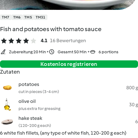
TM7
TM6
TM5
TM31
Fish and potatoes with tomato sauce
4.1
16 Bewertungen
Zubereitung 20 Min
Gesamt 50 Min
6 portions
Kostenlos registrieren
Zutaten
potatoes
800 g
cut in pieces (3-4 cm)
olive oil
30 g
plus extra for greasing
hake steak
6
(120-200 g each)
6 white fish fillets, (any type of white fish, 120-200 g each)