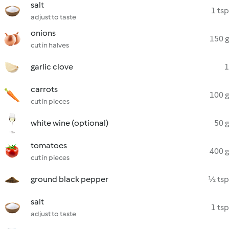
salt
1 tsp
adjust to taste
onions
150 g
cut in halves
garlic clove
1
carrots
100 g
cut in pieces
white wine (optional)
50 g
tomatoes
400 g
cut in pieces
ground black pepper
½ tsp
salt
1 tsp
adjust to taste