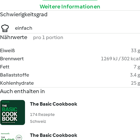
Weitere Informationen
Schwierigkeitsgrad
einfach
Nährwerte
pro 1 portion
Eiweiß
33 g
Brennwert
1269 kJ / 302 kcal
Fett
7 g
Ballaststoffe
3.4 g
Kohlenhydrate
25 g
Auch enthalten in
The Basic Cookbook
174 Rezepte
Schweiz
The Basic Cookbook