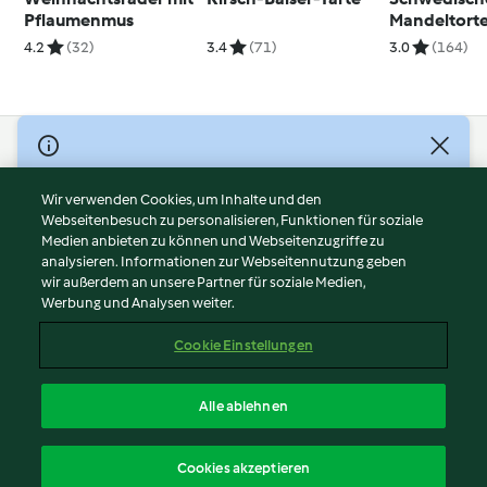
Pflaumenmus
Mandeltorte
Vanillecrem
4.2
(32)
3.4
(71)
3.0
(164)
© Copyright 2026
Nutzungsbedingungen
Wir verwenden Cookies, um Inhalte und den
Webseitenbesuch zu personalisieren, Funktionen für soziale
Datenschutzrichtlinien
Medien anbieten zu können und Webseitenzugriffe zu
Disclaimer
analysieren. Informationen zur Webseitennutzung geben
Impressum
wir außerdem an unsere Partner für soziale Medien,
Werbung und Analysen weiter.
Cookies
Inhalt melden
Cookie Einstellungen
Abo kündigen
Vertrag widerrufen
Alle ablehnen
Erklärung zur Barrierefreiheit
Deutsch
Cookies akzeptieren