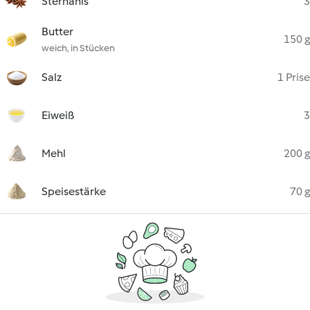
Sternanis
3
Butter
150 g
weich, in Stücken
Salz
1 Prise
Eiweiß
3
Mehl
200 g
Speisestärke
70 g