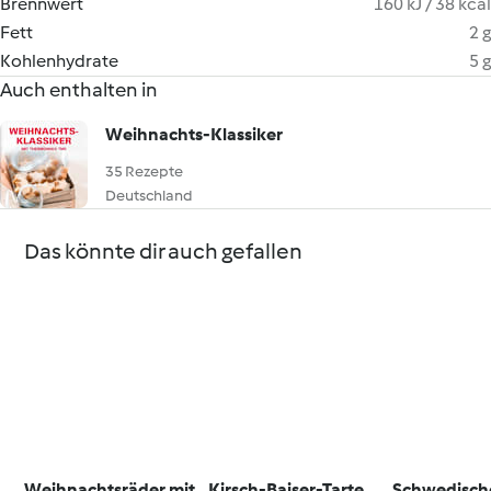
Brennwert
160 kJ / 38 kcal
Fett
2 g
Kohlenhydrate
5 g
Auch enthalten in
Weihnachts-Klassiker
35 Rezepte
Deutschland
Das könnte dir auch gefallen
Weihnachtsräder mit
Kirsch-Baiser-Tarte
Schwedisch