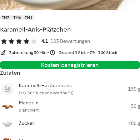
TM7
TM6
TM5
Karamell-Anis-Plätzchen
4.1
103 Bewertungen
Zubereitung 30 Min
Gesamt 1 Std.
100 Stück
Kostenlos registrieren
Zutaten
Karamell-Hartbonbons
150 g
(z.B. 30 Stück von Werther`s)
Mandeln
50 g
blanchiert
Zucker
200 g