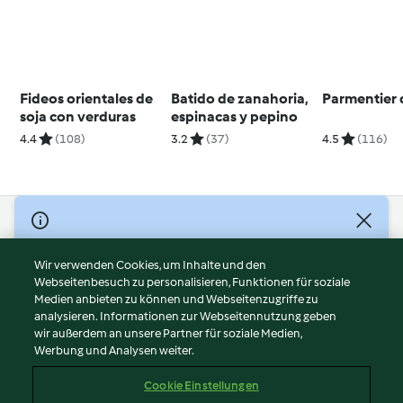
Fideos orientales de
Batido de zanahoria,
Parmentier 
soja con verduras
espinacas y pepino
4.4
(108)
3.2
(37)
4.5
(116)
© Copyright 2026
Nutzungsbedingungen
Wir verwenden Cookies, um Inhalte und den
Webseitenbesuch zu personalisieren, Funktionen für soziale
Datenschutzrichtlinien
Medien anbieten zu können und Webseitenzugriffe zu
Disclaimer
analysieren. Informationen zur Webseitennutzung geben
Impressum
wir außerdem an unsere Partner für soziale Medien,
Werbung und Analysen weiter.
Cookies
Inhalt melden
Cookie Einstellungen