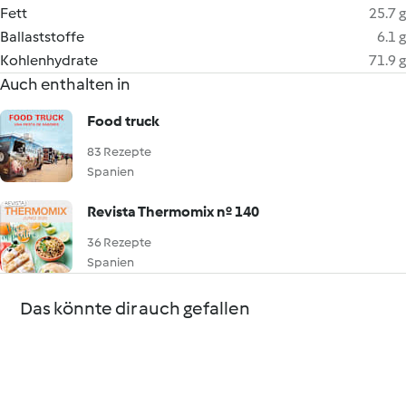
Fett
25.7 g
Ballaststoffe
6.1 g
Kohlenhydrate
71.9 g
Auch enthalten in
Food truck
83 Rezepte
Spanien
Revista Thermomix nº 140
36 Rezepte
Spanien
Das könnte dir auch gefallen