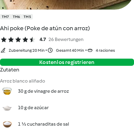
TM7
TM6
TM5
Ahi poke (Poke de atún con arroz)
4.7
26 Bewertungen
Zubereitung 20 Min
Gesamt 40 Min
4 raciones
Kostenlos registrieren
Zutaten
Arroz blanco aliñado
30 g de vinagre de arroz
10 g de azúcar
1 ½ cucharaditas de sal