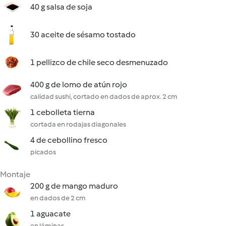
40 g salsa de soja
30 aceite de sésamo tostado
1 pellizco de chile seco desmenuzado
400 g de lomo de atún rojo
calidad sushi, cortado en dados de aprox. 2 cm
1 cebolleta tierna
cortada en rodajas diagonales
4 de cebollino fresco
picados
Montaje
200 g de mango maduro
en dados de 2 cm
1 aguacate
en láminas