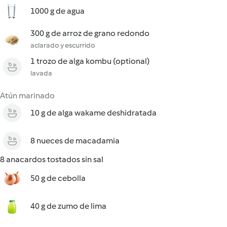
1000 g de agua
300 g de arroz de grano redondo
aclarado y escurrido
1 trozo de alga kombu (optional)
lavada
Atún marinado
10 g de alga wakame deshidratada
8 nueces de macadamia
8 anacardos tostados sin sal
50 g de cebolla
40 g de zumo de lima