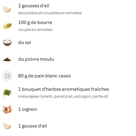
2 gousses d'ail
épluchées et coupées en lamelles
100 g de beurre
coupé en lamelles
du sel
du poivre moulu
80 g de pain blanc rassis
1 bouquet d'herbes aromatiques fraîches
mélangées (aneth, persil plat, estragon, cerfeuil)
1 oignon
1 gousse d'ail