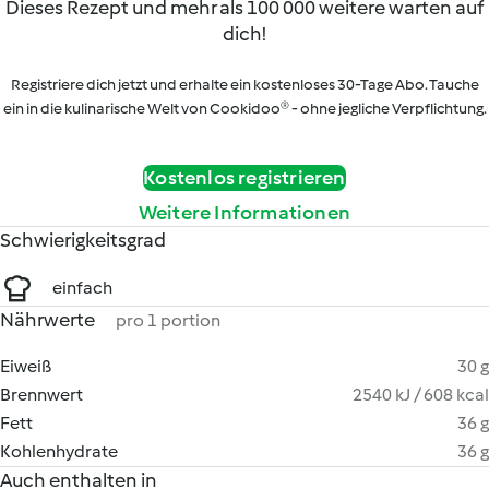
Dieses Rezept und mehr als 100 000 weitere warten auf
dich!
Registriere dich jetzt und erhalte ein kostenloses 30-Tage Abo. Tauche
ein in die kulinarische Welt von Cookidoo® - ohne jegliche Verpflichtung.
Kostenlos registrieren
Weitere Informationen
Schwierigkeitsgrad
einfach
Nährwerte
pro 1 portion
Eiweiß
30 g
Brennwert
2540 kJ / 608 kcal
Fett
36 g
Kohlenhydrate
36 g
Auch enthalten in