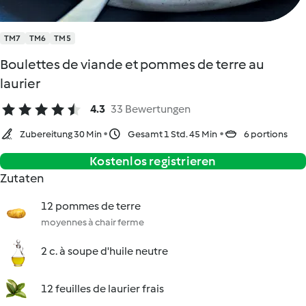
TM7
TM6
TM5
Boulettes de viande et pommes de terre au
laurier
4.3
33 Bewertungen
Zubereitung 30 Min
Gesamt 1 Std. 45 Min
6 portions
Kostenlos registrieren
Zutaten
12 pommes de terre
moyennes à chair ferme
2 c. à soupe d'huile neutre
12 feuilles de laurier frais