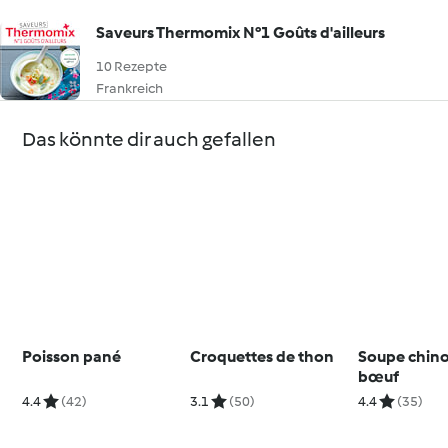
Saveurs Thermomix N°1 Goûts d'ailleurs
10 Rezepte
Frankreich
Das könnte dir auch gefallen
Poisson pané
Croquettes de thon
Soupe chino
bœuf
4.4
(42)
3.1
(50)
4.4
(35)