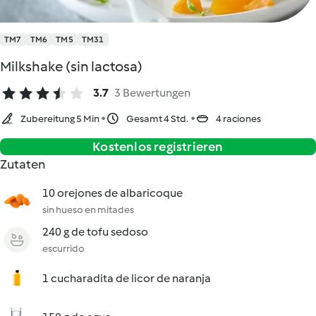
TM7
TM6
TM5
TM31
Milkshake (sin lactosa)
3.7
3 Bewertungen
Zubereitung 5 Min
Gesamt 4 Std.
4 raciones
Kostenlos registrieren
Zutaten
10 orejones de albaricoque
sin hueso en mitades
240 g de tofu sedoso
escurrido
1 cucharadita de licor de naranja