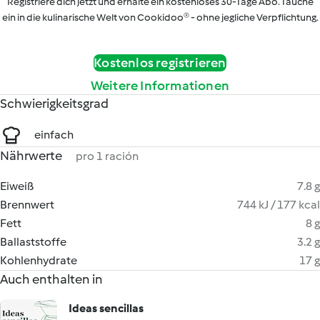
Registriere dich jetzt und erhalte ein kostenloses 30-Tage Abo. Tauche
ein in die kulinarische Welt von Cookidoo® - ohne jegliche Verpflichtung.
Kostenlos registrieren
Weitere Informationen
Schwierigkeitsgrad
einfach
Nährwerte
pro 1 ración
Eiweiß
7.8 g
Brennwert
744 kJ / 177 kcal
Fett
8 g
Ballaststoffe
3.2 g
Kohlenhydrate
17 g
Auch enthalten in
Ideas sencillas