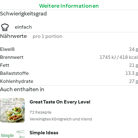
Weitere Informationen
Schwierigkeitsgrad
einfach
Nährwerte
pro 1 portion
Eiweiß
24 g
Brennwert
1745 kJ / 418 kcal
Fett
21 g
Ballaststoffe
13.3 g
Kohlenhydrate
27 g
Auch enthalten in
Great Taste On Every Level
72 Rezepte
Vereinigtes Königreich und Irland
Simple Ideas