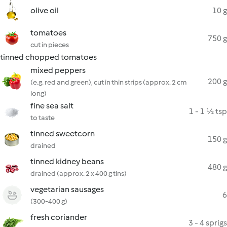
olive oil
10 g
tomatoes
750 g
cut in pieces
tinned chopped tomatoes
mixed peppers
200 g
(e.g. red and green), cut in thin strips (approx. 2 cm
long)
fine sea salt
1 - 1 ½ tsp
to taste
tinned sweetcorn
150 g
drained
tinned kidney beans
480 g
drained (approx. 2 x 400 g tins)
vegetarian sausages
6
(300-400 g)
fresh coriander
3 - 4 sprigs