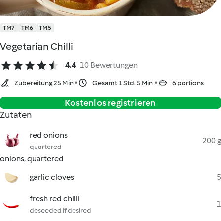
TM7
TM6
TM5
Vegetarian Chilli
4.4
10 Bewertungen
Zubereitung 25 Min
Gesamt 1 Std. 5 Min
6 portions
Kostenlos registrieren
Zutaten
red onions
200 g
quartered
onions, quartered
garlic cloves
5
fresh red chilli
1
deseeded if desired