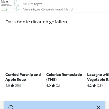
201 Rezepte
Vereinigtes Königreich und Irland
Das könnte dir auch gefallen
Curried Parsnip and
Celeriac Remoulade
Lasagne wit
Apple Soup
(TM5)
Vegetable R
4.0
(58)
4.0
(2)
4.2
(25)