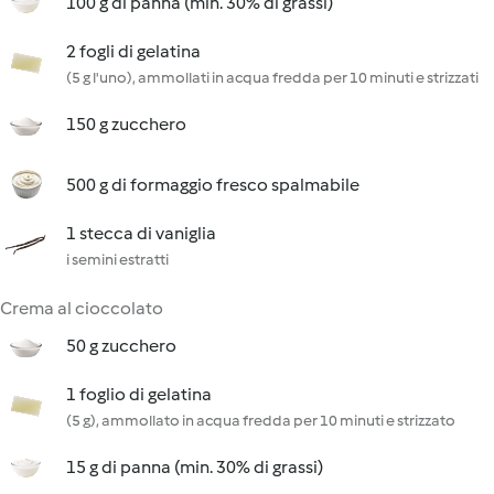
100 g di panna (min. 30% di grassi)
2 fogli di gelatina
(5 g l'uno), ammollati in acqua fredda per 10 minuti e strizzati
150 g zucchero
500 g di formaggio fresco spalmabile
1 stecca di vaniglia
i semini estratti
Crema al cioccolato
50 g zucchero
1 foglio di gelatina
(5 g), ammollato in acqua fredda per 10 minuti e strizzato
15 g di panna (min. 30% di grassi)