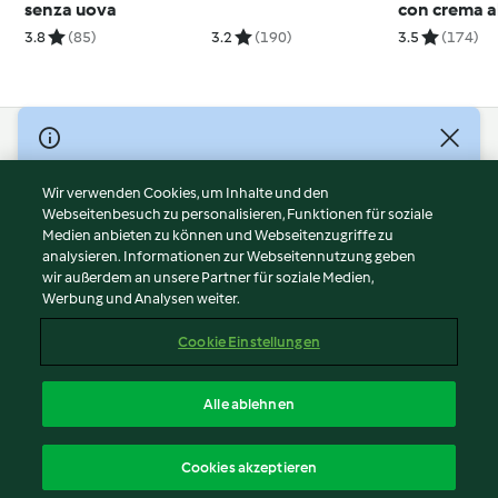
senza uova
con crema al
3.8
(85)
3.2
(190)
3.5
(174)
© Copyright 2026
Nutzungsbedingungen
Wir verwenden Cookies, um Inhalte und den
Webseitenbesuch zu personalisieren, Funktionen für soziale
Datenschutzrichtlinien
Medien anbieten zu können und Webseitenzugriffe zu
Disclaimer
analysieren. Informationen zur Webseitennutzung geben
Impressum
wir außerdem an unsere Partner für soziale Medien,
Werbung und Analysen weiter.
Cookies
Inhalt melden
Cookie Einstellungen
Abo kündigen
Vertrag widerrufen
Alle ablehnen
Erklärung zur Barrierefreiheit
Deutsch
Cookies akzeptieren