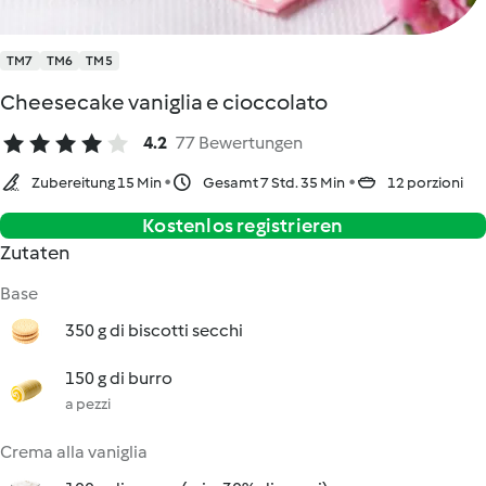
TM7
TM6
TM5
Cheesecake vaniglia e cioccolato
4.2
77 Bewertungen
Zubereitung 15 Min
Gesamt 7 Std. 35 Min
12 porzioni
Kostenlos registrieren
Zutaten
Base
350 g di biscotti secchi
150 g di burro
a pezzi
Crema alla vaniglia