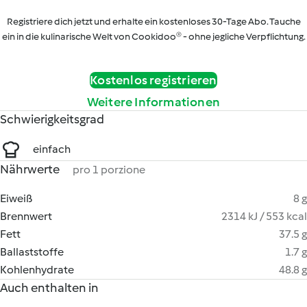
Registriere dich jetzt und erhalte ein kostenloses 30-Tage Abo. Tauche
ein in die kulinarische Welt von Cookidoo® - ohne jegliche Verpflichtung.
Kostenlos registrieren
Weitere Informationen
Schwierigkeitsgrad
einfach
Nährwerte
pro 1 porzione
Eiweiß
8 g
Brennwert
2314 kJ / 553 kcal
Fett
37.5 g
Ballaststoffe
1.7 g
Kohlenhydrate
48.8 g
Auch enthalten in