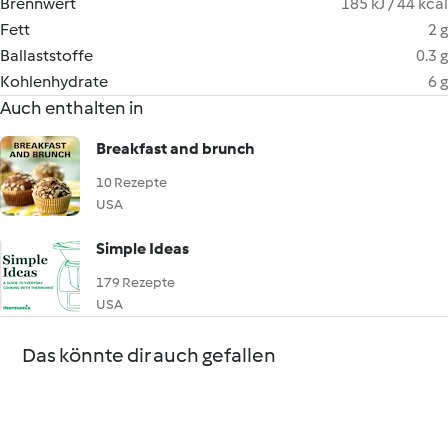
Brennwert
185 kJ / 44 kcal
Fett
2 g
Ballaststoffe
0.3 g
Kohlenhydrate
6 g
Auch enthalten in
Breakfast and brunch
10 Rezepte
USA
Simple Ideas
179 Rezepte
USA
Das könnte dir auch gefallen