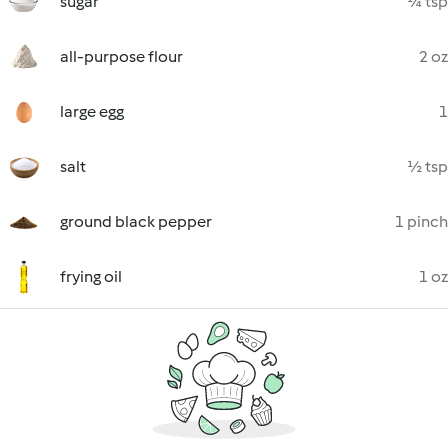
sugar
¼ tsp
all-purpose flour
2 oz
large egg
1
salt
½ tsp
ground black pepper
1 pinch
frying oil
1 oz