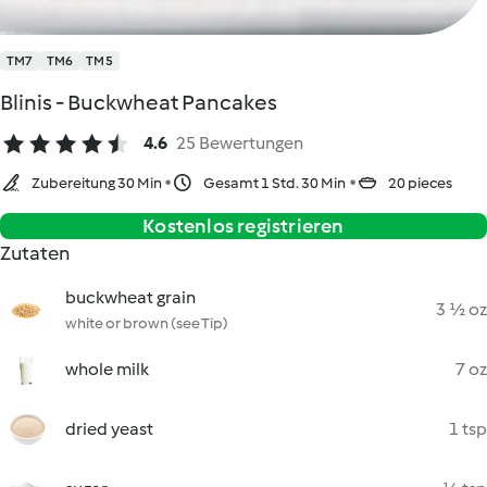
TM7
TM6
TM5
Blinis - Buckwheat Pancakes
4.6
25 Bewertungen
Zubereitung 30 Min
Gesamt 1 Std. 30 Min
20 pieces
Kostenlos registrieren
Zutaten
buckwheat grain
3 ½ oz
white or brown (see Tip)
whole milk
7 oz
dried yeast
1 tsp