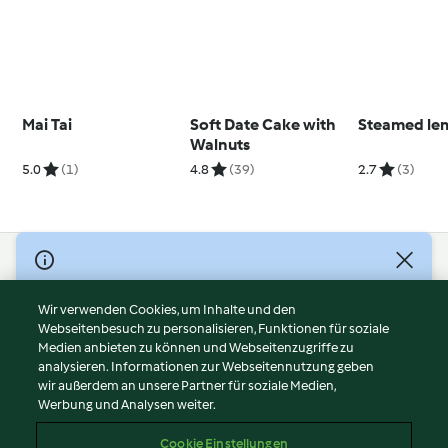
Mai Tai
Soft Date Cake with
Steamed le
Walnuts
5.0
(1)
4.8
(39)
2.7
(3)
© Copyright 2026
Nutzungsbedingungen
Wir verwenden Cookies, um Inhalte und den
Webseitenbesuch zu personalisieren, Funktionen für soziale
Datenschutzrichtlinien
Medien anbieten zu können und Webseitenzugriffe zu
Disclaimer
analysieren. Informationen zur Webseitennutzung geben
Impressum
wir außerdem an unsere Partner für soziale Medien,
Werbung und Analysen weiter.
Cookies
Inhalt melden
Cookie Einstellungen