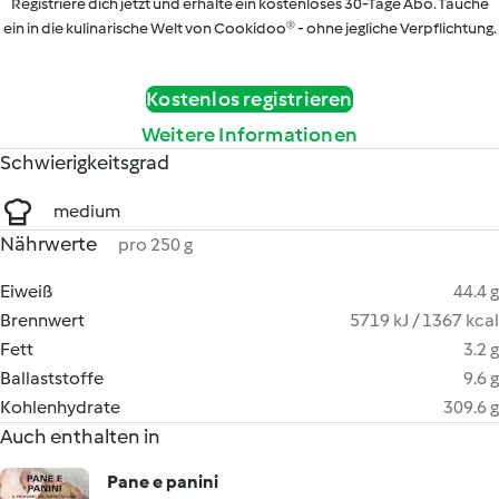
Registriere dich jetzt und erhalte ein kostenloses 30-Tage Abo. Tauche
ein in die kulinarische Welt von Cookidoo® - ohne jegliche Verpflichtung.
Kostenlos registrieren
Weitere Informationen
Schwierigkeitsgrad
medium
Nährwerte
pro 250 g
Eiweiß
44.4 g
Brennwert
5719 kJ / 1367 kcal
Fett
3.2 g
Ballaststoffe
9.6 g
Kohlenhydrate
309.6 g
Auch enthalten in
Pane e panini