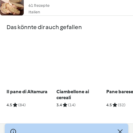
61 Rezepte
Italien
Das könnte dir auch gefallen
Il pane di Altamura
Ciambellone ai
Pane bares
cereali
4.5
(84)
3.4
(14)
4.5
(52)