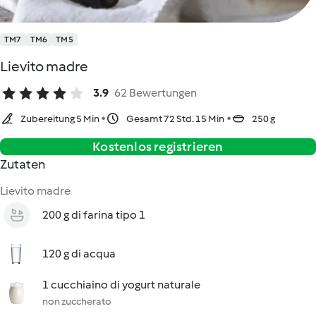
TM7
TM6
TM5
Lievito madre
3.9
62 Bewertungen
Zubereitung 5 Min
Gesamt 72 Std. 15 Min
250 g
Kostenlos registrieren
Zutaten
Lievito madre
200 g di farina tipo 1
120 g di acqua
1 cucchiaino di yogurt naturale
non zuccherato