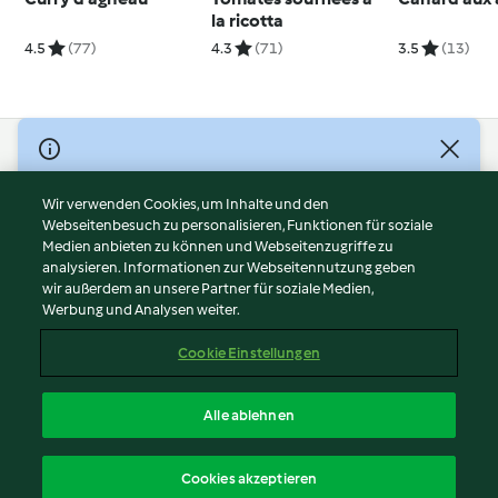
la ricotta
4.5
(77)
4.3
(71)
3.5
(13)
© Copyright 2026
Nutzungsbedingungen
Wir verwenden Cookies, um Inhalte und den
Webseitenbesuch zu personalisieren, Funktionen für soziale
Datenschutzrichtlinien
Medien anbieten zu können und Webseitenzugriffe zu
Disclaimer
analysieren. Informationen zur Webseitennutzung geben
Impressum
wir außerdem an unsere Partner für soziale Medien,
Werbung und Analysen weiter.
Cookies
Inhalt melden
Cookie Einstellungen
Abo kündigen
Vertrag widerrufen
Alle ablehnen
Erklärung zur Barrierefreiheit
Deutsch
Cookies akzeptieren