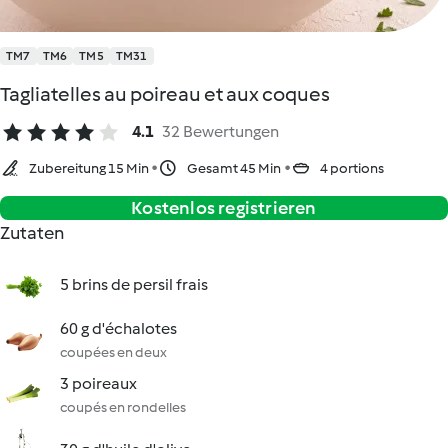
TM7
TM6
TM5
TM31
Tagliatelles au poireau et aux coques
4.1
32 Bewertungen
Zubereitung 15 Min
Gesamt 45 Min
4 portions
Kostenlos registrieren
Zutaten
5 brins de persil frais
60 g d'échalotes
coupées en deux
3 poireaux
coupés en rondelles