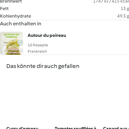
Brennwert
1747 kJ / 415 kcal
Fett
13 g
Kohlenhydrate
49.3 g
Auch enthalten in
Autour du poireau
10 Rezepte
Frankreich
Das könnte dir auch gefallen
Curry d'agneau
Tomates soufflées à
Canard aux