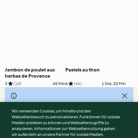
Jambon de poulet aux
Pastels au thon
herbes de Provence
3
(18)
45 Min
4
(46)
1 Std. 20 Min
© Copyright 2026
Nutzungsbedingungen
Wir verwenden Cookies, um Inhalte und den
Webseitenbesuch zu personalisieren, Funktionen für soziale
Datenschutzrichtlinien
Medien anbieten zu können und Webseitenzugriffe zu
Disclaimer
analysieren. Informationen zur Webseitennutzung geben
Impressum
wir außerdem an unsere Partner für soziale Medien,