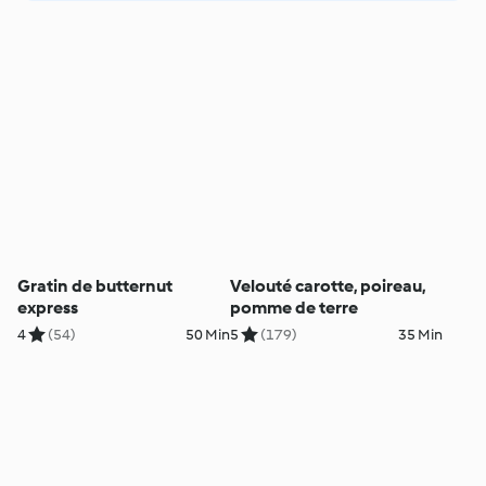
Gratin de butternut
Velouté carotte, poireau,
express
pomme de terre
4
(54)
50 Min
5
(179)
35 Min