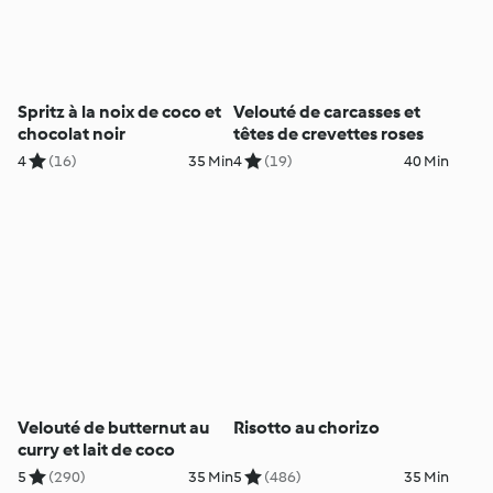
Spritz à la noix de coco et
Velouté de carcasses et
chocolat noir
têtes de crevettes roses
4
(16)
35 Min
4
(19)
40 Min
Velouté de butternut au
Risotto au chorizo
curry et lait de coco
5
(290)
35 Min
5
(486)
35 Min