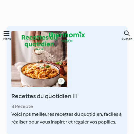
Springe
Menü
Suchen
zum
Hauptinhalt
Recettes du quotidien III
8 Rezepte
Voici nos meilleures recettes du quotidien, faciles à
réaliser pour vous inspirer et régaler vos papilles.