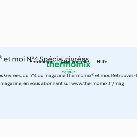
et moi N°4 Spécial givrées
Entdecken
Abo Vorteile
Hilfe
es Givrées, du n°4 du magazine Thermomix® et moi. Retrouvez-
 magazine, en vous abonnant sur www.thermomix.fr/mag