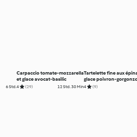
Carpaccio tomate-mozzarella
Tartelette fine aux épin
et glace avocat-basilic
glace poivron-gorgonz
6 Std.
4
(29)
12 Std. 30 Min
4
(9)