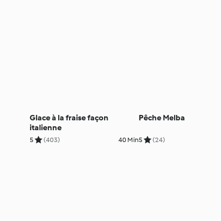
Glace à la fraise façon
Pêche Melba
italienne
5
(403)
40 Min
5
(24)