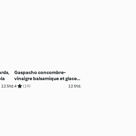
ards,
Gaspacho concombre-
ola
vinaigre balsamique et glace
chèvre-poivre de Sichuan
12 Std.
4
(19)
12 Std.