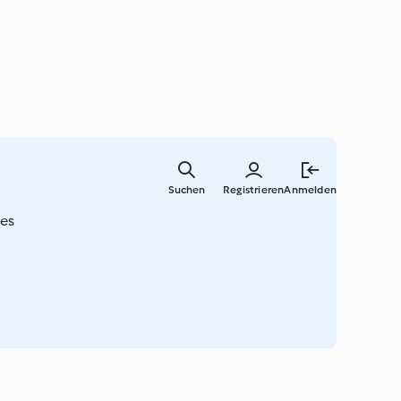
Springe
zum
Suchen
Registrieren
Anmelden
Hauptinha
les