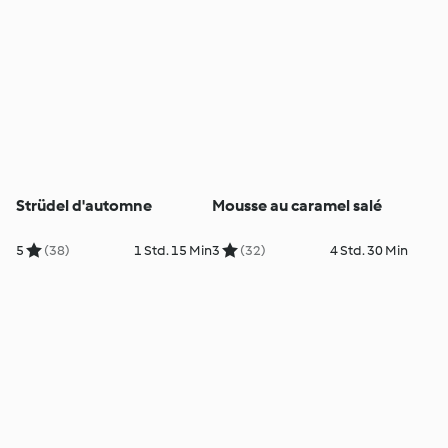
Strüdel d'automne
Mousse au caramel salé
5
(38)
1 Std. 15 Min
3
(32)
4 Std. 30 Min