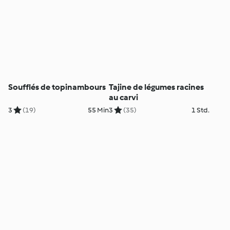
Soufflés de topinambours
Tajine de légumes racines
au carvi
3
(19)
55 Min
3
(35)
1 Std.