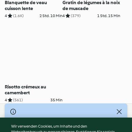
Blanquette de veau
Gratin de légumes à la noix
cuisson lente
de muscade
4
(1.6K)
2 Std. 10 Min
4
(379)
1 Std. 15 Min
Risotto crémeux au
camembert
4
(561)
35 Min
© Copyright 2026
Nutzungsbedingungen
Wir verwenden Cookies, um Inhalte und den
Webseitenbesuch zu personalisieren, Funktionen für soziale