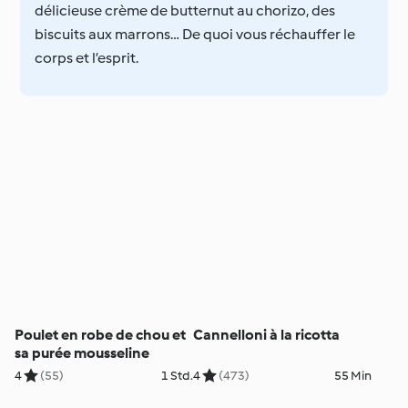
délicieuse crème de butternut au chorizo, des
biscuits aux marrons… De quoi vous réchauffer le
corps et l’esprit.
Poulet en robe de chou et
Cannelloni à la ricotta
sa purée mousseline
4
(55)
1 Std.
4
(473)
55 Min