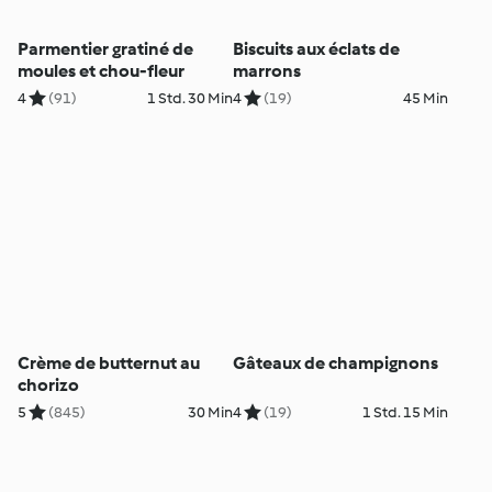
Parmentier gratiné de
Biscuits aux éclats de
moules et chou-fleur
marrons
4
(91)
1 Std. 30 Min
4
(19)
45 Min
Crème de butternut au
Gâteaux de champignons
chorizo
5
(845)
30 Min
4
(19)
1 Std. 15 Min