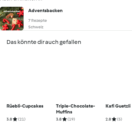
Adventsbacken
7 Rezepte
Schweiz
Das könnte dir auch gefallen
Rüebli-Cupcakes
Triple-Chocolate-
Kafi Guetzli
Muffins
3.8
(21)
3.8
(19)
2.8
(5)