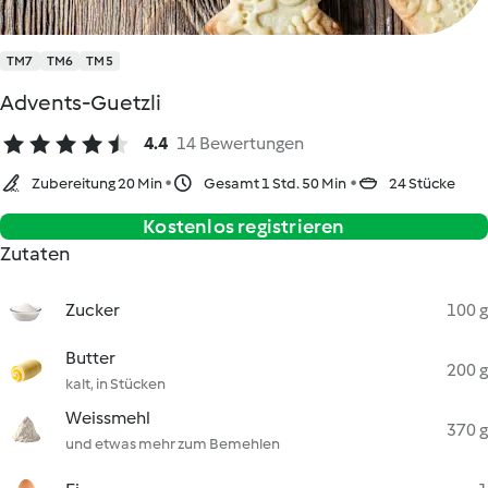
TM7
TM6
TM5
Advents-Guetzli
4.4
14 Bewertungen
Zubereitung 20 Min
Gesamt 1 Std. 50 Min
24 Stücke
Kostenlos registrieren
Zutaten
Zucker
100 g
Butter
200 g
kalt, in Stücken
Weissmehl
370 g
und etwas mehr zum Bemehlen