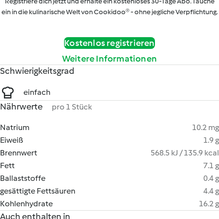
Registriere dich jetzt und erhalte ein kostenloses 30-Tage Abo. Tauche
ein in die kulinarische Welt von Cookidoo® - ohne jegliche Verpflichtung.
Kostenlos registrieren
Weitere Informationen
Schwierigkeitsgrad
einfach
Nährwerte
pro 1 Stück
Natrium
10.2 mg
Eiweiß
1.9 g
Brennwert
568.5 kJ / 135.9 kcal
Fett
7.1 g
Ballaststoffe
0.4 g
gesättigte Fettsäuren
4.4 g
Kohlenhydrate
16.2 g
Auch enthalten in