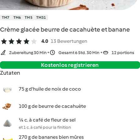
TM7
TM6
TM5
TM31
Crème glacée beurre de cacahuète et banane
4.0
13 Bewertungen
Zubereitung 30 Min
Gesamt 6 Std. 30 Min
12 portions
Kostenlos registrieren
Zutaten
75 g d'huile de noix de coco
100 g de beurre de cacahuète
¼ c. à café de fleur de sel
et 1 c. à café pour la finition
270 g de bananes bien mûres