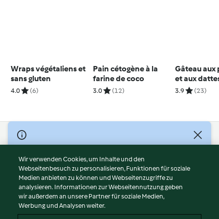
Wraps végétaliens et
Pain cétogène à la
Gâteau aux
sans gluten
farine de coco
et aux datte
gluten
4.0
(6)
3.0
(12)
3.9
(23)
© Copyright 2026
Nutzungsbedingungen
Wir verwenden Cookies, um Inhalte und den
Webseitenbesuch zu personalisieren, Funktionen für soziale
Datenschutzrichtlinien
Medien anbieten zu können und Webseitenzugriffe zu
Disclaimer
analysieren. Informationen zur Webseitennutzung geben
Impressum
wir außerdem an unsere Partner für soziale Medien,
Werbung und Analysen weiter.
Cookies