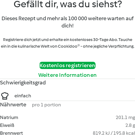
Gefällt dir, was du siehst?
Dieses Rezept und mehr als 100 000 weitere warten auf
dich!
Registriere dich jetzt und erhalte ein kostenloses 30-Tage Abo. Tauche
ein in die kulinarische Welt von Cookidoo® - ohne jegliche Verpflichtung.
Kostenlos registrieren
Weitere Informationen
Schwierigkeitsgrad
einfach
Nährwerte
pro 1 portion
Natrium
201.1 mg
Eiweiß
2.8 g
Brennwert
819.2 kJ / 195.8 kcal