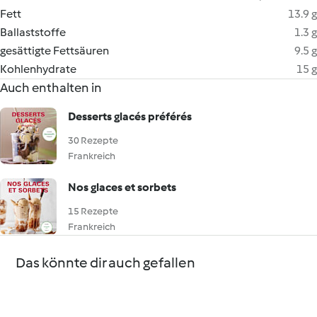
Fett
13.9 g
Ballaststoffe
1.3 g
gesättigte Fettsäuren
9.5 g
Kohlenhydrate
15 g
Auch enthalten in
Desserts glacés préférés
30 Rezepte
Frankreich
Nos glaces et sorbets
15 Rezepte
Frankreich
Das könnte dir auch gefallen