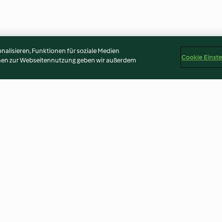
alisieren, Funktionen für soziale Medien
Cookie Einst
onen zur Webseitennutzung geben wir außerdem
chen
Regenbogentorte
Basis Motivtort
3.2
(617)
4.3
(149)