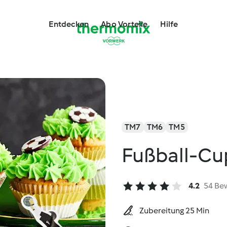
Entdecken
Abo Vorteile
Hilfe
TM7
TM6
TM5
Fußball-Cu
4.2
54 Be
Zubereitung 25 Min