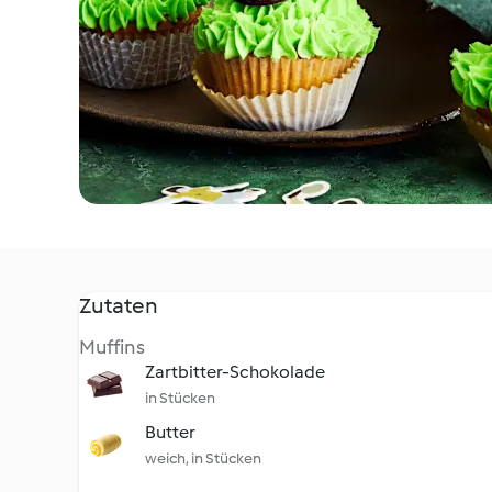
Zutaten
Muffins
Zartbitter-Schokolade
in Stücken
Butter
weich, in Stücken