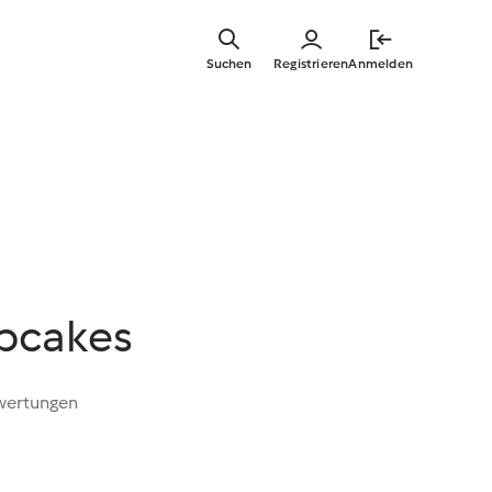
Springe
zum
Suchen
Registrieren
Anmelden
Hauptinha
pcakes
wertungen