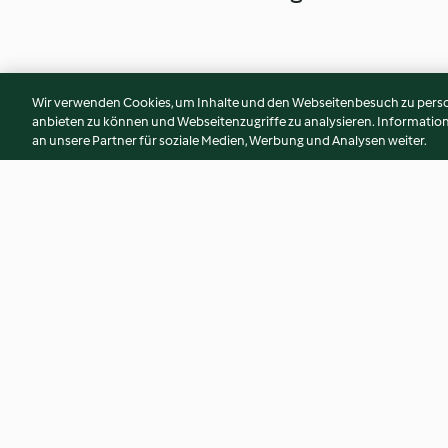
Wir verwenden Cookies, um Inhalte und den Webseitenbesuch zu person
anbieten zu können und Webseitenzugriffe zu analysieren. Informati
an unsere Partner für soziale Medien, Werbung und Analysen weiter.
Schokoladen-Frischkäse-
Fußball-Schokoku
Torte
3.2
(269)
3.9
(419)
© Copyright 2026