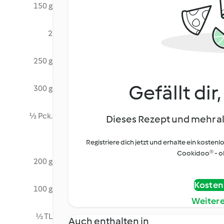
150 g
2
250 g
Gefällt dir
300 g
½ Pck.
Dieses Rezept und mehr al
Registriere dich jetzt und erhalte ein kostenl
Cookidoo® - oh
200 g
Kostenl
100 g
Weiter
½ TL
Auch enthalten in