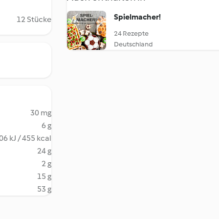
Spielmacher!
12 Stücke
24 Rezepte
Deutschland
30 mg
6 g
06 kJ / 455 kcal
24 g
2 g
15 g
53 g