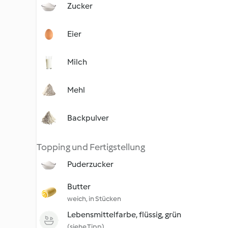
Zucker
Eier
Milch
Mehl
Backpulver
Topping und Fertigstellung
Puderzucker
Butter
weich, in Stücken
Lebensmittelfarbe, flüssig, grün
(siehe Tipp)