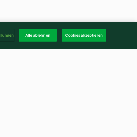
ellungen
Alle ablehnen
Cookies akzeptieren
e
Monster-Torte
4.3
(154)