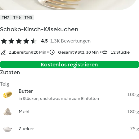
TM7
TM6
TM5
Schoko-Kirsch-Käsekuchen
4.5
1.3K Bewertungen
Zubereitung 20 Min
Gesamt 9 Std. 30 Min
12 Stücke
Kostenlos registrieren
Zutaten
Teig
Butter
100 g
in Stücken, und etwas mehr zum Einfetten
Mehl
180 g
Zucker
75 g