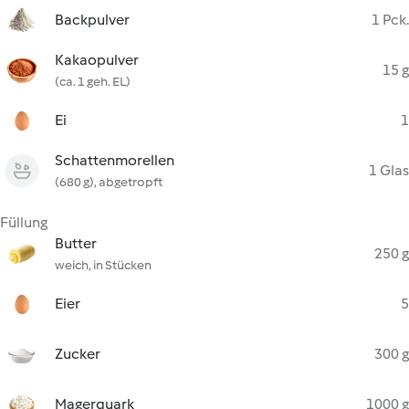
Backpulver
1 Pck.
Kakaopulver
15 g
(ca. 1 geh. EL)
Ei
1
Schattenmorellen
1 Glas
(680 g), abgetropft
Füllung
Butter
250 g
weich, in Stücken
Eier
5
Zucker
300 g
Magerquark
1000 g