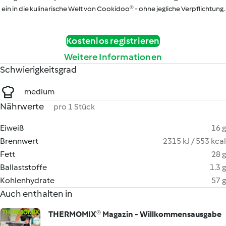
ein in die kulinarische Welt von Cookidoo® - ohne jegliche Verpflichtung.
Kostenlos registrieren
Weitere Informationen
Schwierigkeitsgrad
medium
Nährwerte
pro 1 Stück
Eiweiß
16 g
Brennwert
2315 kJ / 553 kcal
Fett
28 g
Ballaststoffe
1.3 g
Kohlenhydrate
57 g
Auch enthalten in
THERMOMIX® Magazin - Willkommensausgabe