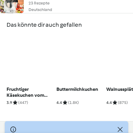
23 Rezepte
Deutschland
Das könnte dir auch gefallen
Fruchtiger
Buttermilchkuchen
Walnussplä
Käsekuchen vom
Blech
3.9
(447)
4.4
(1.8K)
4.4
(875)
© Copyright 2026