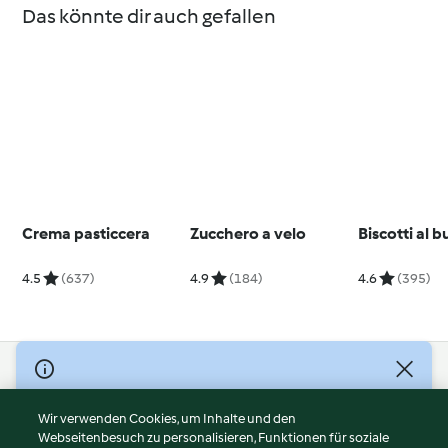
Das könnte dir auch gefallen
Crema pasticcera
Zucchero a velo
Biscotti al b
4.5
(637)
4.9
(184)
4.6
(395)
© Copyright 2026
Nutzungsbedingungen
Wir verwenden Cookies, um Inhalte und den
Webseitenbesuch zu personalisieren, Funktionen für soziale
Datenschutzrichtlinien