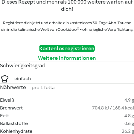
Dieses Rezept und mehr als 100 000 weitere warten auf
dich!
Registriere dich jetzt und erhalte ein kostenloses 30-Tage Abo. Tauche
ein in die kulinarische Welt von Cookidoo® - ohne jegliche Verpflichtung.
Kostenlos registrieren
Weitere Informationen
Schwierigkeitsgrad
einfach
Nährwerte
pro 1 fetta
Eiweiß
4.9 g
Brennwert
704.8 kJ / 168.4 kcal
Fett
4.8 g
Ballaststoffe
0.6 g
Kohlenhydrate
26.2 g