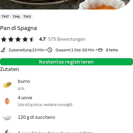
TM7
TM6
TM5
Pan di Spagna
4.7
575 Bewertungen
Zubereitung 15 Min
Gesamt 1 Std. 50 Min
8 fette
Kostenlos registrieren
Zutaten
burro
q.b.
4 uova
(da 60 g circa, vedere consigli)
120 g di zucchero