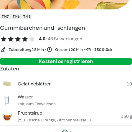
TM7
TM6
TM5
Gummibärchen und -schlangen
4.0
48 Bewertungen
Zubereitung 15 Min
Gesamt 20 Min
150 Stück
Kostenlos registrieren
Zutaten
Gelatineblätter
10
Wasser
kalt, zum Einweichen
Fruchtsirup
130 g
(z. B. Kirsche, Orange, Zitronenmelisse ...)