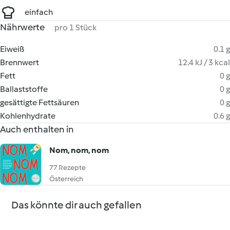
einfach
Nährwerte
pro 1 Stück
Eiweiß
0.1 g
Brennwert
12.4 kJ / 3 kcal
Fett
0 g
Ballaststoffe
0 g
gesättigte Fettsäuren
0 g
Kohlenhydrate
0.6 g
Auch enthalten in
Nom, nom, nom
77 Rezepte
Österreich
Das könnte dir auch gefallen