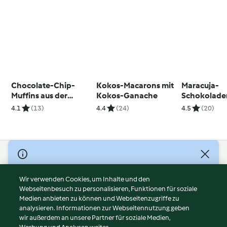
Chocolate-Chip-
Kokos-Macarons mit
Maracuja-
Muffins aus der
Kokos-Ganache
Schokolade
Thermomix® TM6
Ganache fü
4.1
(13)
4.4
(24)
4.5
(20)
Multi-Silikonform
Macarons
© Copyright 2026
Nutzungsbedingungen
Wir verwenden Cookies, um Inhalte und den
Webseitenbesuch zu personalisieren, Funktionen für soziale
Datenschutzrichtlinien
Medien anbieten zu können und Webseitenzugriffe zu
Disclaimer
analysieren. Informationen zur Webseitennutzung geben
Impressum
wir außerdem an unsere Partner für soziale Medien,