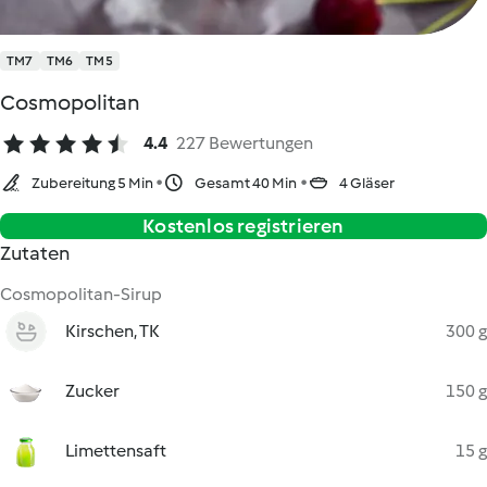
TM7
TM6
TM5
Cosmopolitan
4.4
227 Bewertungen
Zubereitung 5 Min
Gesamt 40 Min
4 Gläser
Kostenlos registrieren
Zutaten
Cosmopolitan-Sirup
Kirschen, TK
300 g
Zucker
150 g
Limettensaft
15 g