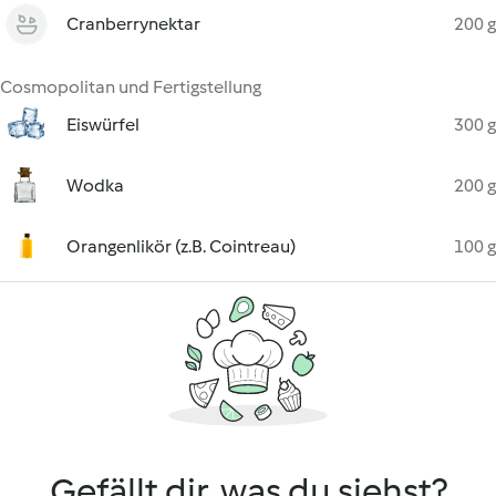
Cranberrynektar
200 g
Cosmopolitan und Fertigstellung
Eiswürfel
300 g
Wodka
200 g
Orangenlikör (z.B. Cointreau)
100 g
Gefällt dir, was du siehst?