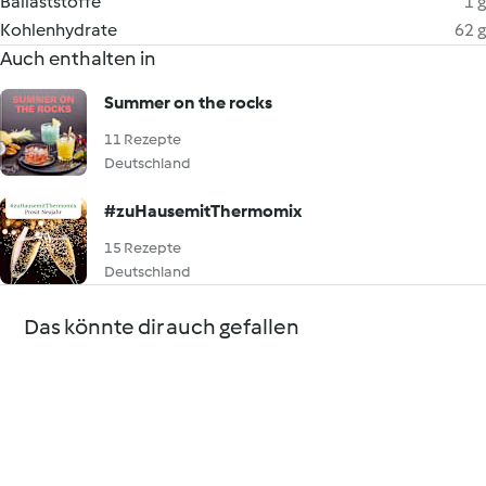
Ballaststoffe
1 g
Kohlenhydrate
62 g
Auch enthalten in
Summer on the rocks
11 Rezepte
Deutschland
#zuHausemitThermomix
15 Rezepte
Deutschland
Das könnte dir auch gefallen