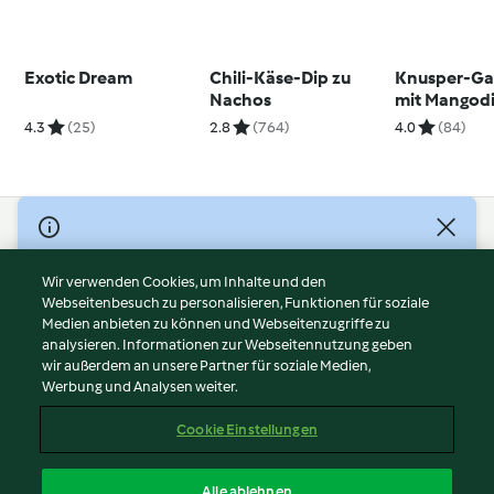
Exotic Dream
Chili-Käse-Dip zu
Knusper-Ga
Nachos
mit Mangod
4.3
(25)
2.8
(764)
4.0
(84)
© Copyright 2026
Nutzungsbedingungen
Wir verwenden Cookies, um Inhalte und den
Webseitenbesuch zu personalisieren, Funktionen für soziale
Datenschutzrichtlinien
Medien anbieten zu können und Webseitenzugriffe zu
Disclaimer
analysieren. Informationen zur Webseitennutzung geben
Impressum
wir außerdem an unsere Partner für soziale Medien,
Werbung und Analysen weiter.
Cookies
Inhalt melden
Cookie Einstellungen
Abo kündigen
Vertrag widerrufen
Alle ablehnen