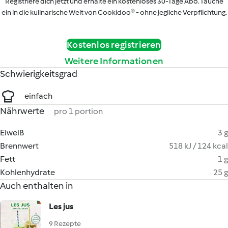
Registriere dich jetzt und erhalte ein kostenloses 30-Tage Abo. Tauche
ein in die kulinarische Welt von Cookidoo® - ohne jegliche Verpflichtung.
Kostenlos registrieren
Weitere Informationen
Schwierigkeitsgrad
einfach
Nährwerte
pro 1 portion
Eiweiß
3 g
Brennwert
518 kJ / 124 kcal
Fett
1 g
Kohlenhydrate
25 g
Auch enthalten in
Les jus
9 Rezepte