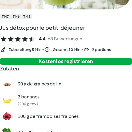
TM7
TM6
TM5
Jus détox pour le petit-déjeuner
4.4
68 Bewertungen
Zubereitung 5 Min
Gesamt 10 Min
2 portions
Kostenlos registrieren
Zutaten
30 g de graines de lin
2 bananes
(200 g env.)
100 g de framboises fraîches