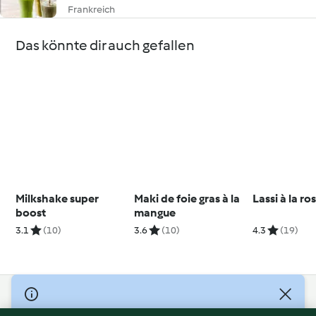
Frankreich
Das könnte dir auch gefallen
Milkshake super
Maki de foie gras à la
Lassi à la ro
boost
mangue
3.1
(10)
3.6
(10)
4.3
(19)
© Copyright 2026