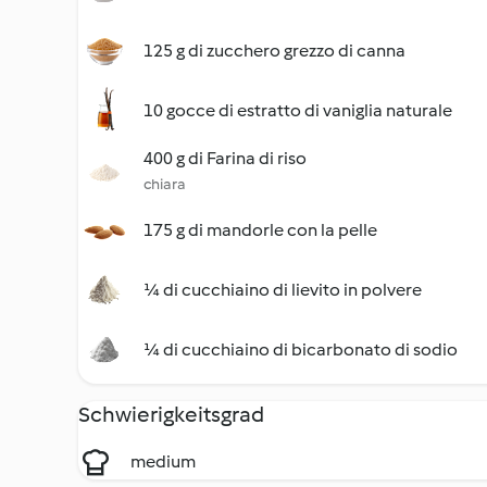
125 g di zucchero grezzo di canna
10 gocce di estratto di vaniglia naturale
400 g di Farina di riso
chiara
175 g di mandorle con la pelle
¼ di cucchiaino di lievito in polvere
¼ di cucchiaino di bicarbonato di sodio
Schwierigkeitsgrad
medium