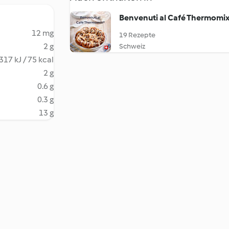
Benvenuti al Café Thermomi
12 mg
19 Rezepte
2 g
Schweiz
317 kJ / 75 kcal
2 g
0.6 g
0.3 g
13 g