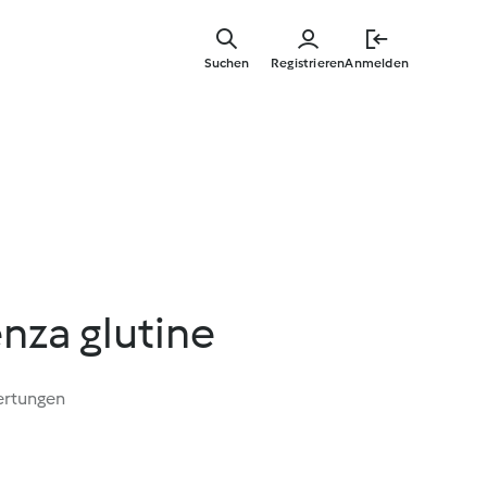
Springe
zum
Suchen
Registrieren
Anmelden
Hauptinha
nza glutine
ertungen