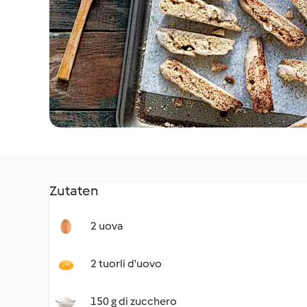
Zutaten
2 uova
2 tuorli d'uovo
150 g di zucchero