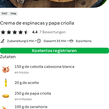
TM7
TM6
Crema de espinacas y papa criolla
4.4
7 Bewertungen
Zubereitung 5 Min
Gesamt 35 Min
8 portions
Kostenlos registrieren
Zutaten
150 g de cebolla cabezona blanca
en trozos
20 g de aceite
250 g de papa criolla
en mitades
100 g de zanahoria