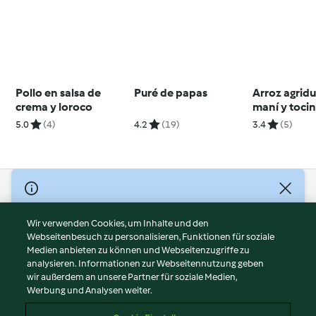
Pollo en salsa de
Puré de papas
Arroz agrid
crema y loroco
maní y toci
5.0
(4)
4.2
(19)
3.4
(5)
© Copyright 2026
Nutzungsbedingungen
Wir verwenden Cookies, um Inhalte und den
Webseitenbesuch zu personalisieren, Funktionen für soziale
Datenschutzrichtlinien
Medien anbieten zu können und Webseitenzugriffe zu
Disclaimer
analysieren. Informationen zur Webseitennutzung geben
Impressum
wir außerdem an unsere Partner für soziale Medien,
Werbung und Analysen weiter.
Cookies
Inhalt melden