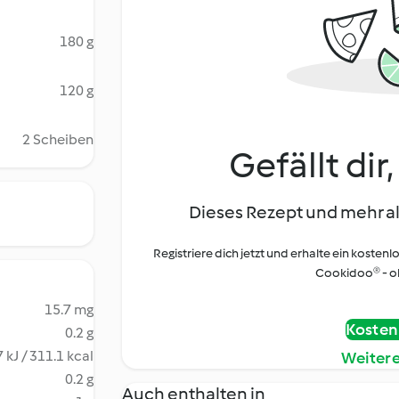
180 g
120 g
2 Scheiben
Gefällt dir
Dieses Rezept und mehr al
Registriere dich jetzt und erhalte ein kostenl
Cookidoo® - oh
15.7 mg
Kostenl
0.2 g
 kJ / 311.1 kcal
Weiter
0.2 g
Auch enthalten in