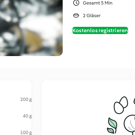
Gesamt 5 Min
2 Gläser
Kostenlos registrieren
200 g
40 g
100 g