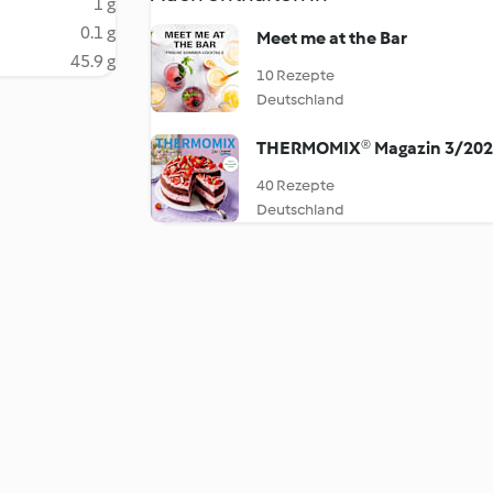
1 g
0.1 g
Meet me at the Bar
45.9 g
10 Rezepte
Deutschland
THERMOMIX® Magazin 3/20
40 Rezepte
Deutschland