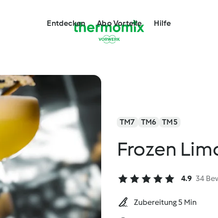
Entdecken
Abo Vorteile
Hilfe
TM7
TM6
TM5
Frozen Limo
4.9
34 Be
Zubereitung 5 Min