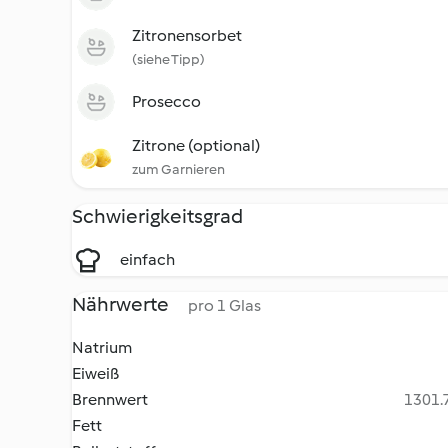
Zitronensorbet
(siehe Tipp)
Prosecco
Zitrone (optional)
zum Garnieren
Schwierigkeitsgrad
einfach
Nährwerte
pro 1 Glas
Natrium
Eiweiß
Brennwert
1301.7
Fett