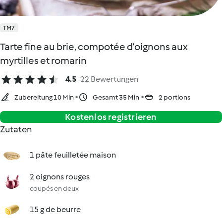
TM7
Tarte fine au brie, compotée d’oignons aux
myrtilles et romarin
4.5
22 Bewertungen
Zubereitung 10 Min
Gesamt 35 Min
2 portions
Kostenlos registrieren
Zutaten
1 pâte feuilletée maison
2 oignons rouges
coupés en deux
15 g de beurre