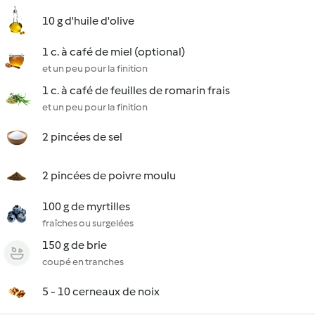
10 g d'huile d'olive
1 c. à café de miel (optional)
et un peu pour la finition
1 c. à café de feuilles de romarin frais
et un peu pour la finition
2 pincées de sel
2 pincées de poivre moulu
100 g de myrtilles
fraîches ou surgelées
150 g de brie
coupé en tranches
5 - 10 cerneaux de noix