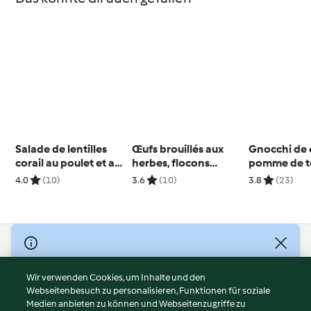
Salade de lentilles
Œufs brouillés aux
Gnocchi de 
corail au poulet et aux
herbes, flocons
pomme de t
raisins blancs
d’avoine et feta
beurre de s
4.0
(10)
3.6
(10)
3.8
(23)
© Copyright 2026
Nutzungsbedingungen
Wir verwenden Cookies, um Inhalte und den
Webseitenbesuch zu personalisieren, Funktionen für soziale
Datenschutzrichtlinien
Medien anbieten zu können und Webseitenzugriffe zu