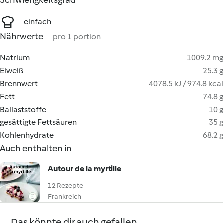
Schwierigkeitsgrad
einfach
Nährwerte
pro 1 portion
Natrium
1009.2 mg
Eiweiß
25.3 g
Brennwert
4078.5 kJ / 974.8 kcal
Fett
74.8 g
Ballaststoffe
10 g
gesättigte Fettsäuren
35 g
Kohlenhydrate
68.2 g
Auch enthalten in
Autour de la myrtille
12 Rezepte
Frankreich
Das könnte dir auch gefallen