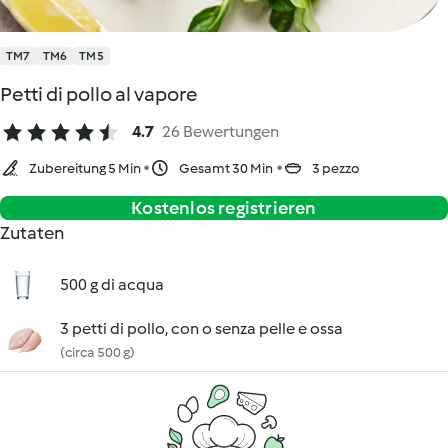
TM7
TM6
TM5
Petti di pollo al vapore
4.7
26 Bewertungen
Zubereitung 5 Min
Gesamt 30 Min
3 pezzo
Kostenlos registrieren
Zutaten
500 g di acqua
3 petti di pollo, con o senza pelle e ossa
(circa 500 g)