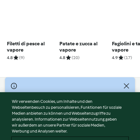
Filetti di pesce al
Patate e zucca al
Fagiolini e t
vapore
vapore
vapore
4.8
(9)
4.8
(20)
4.9
(17)
© Copyright 2026
Nutzungsbedingungen
Wir verwenden Cookies, um Inhalte und den
Webseitenbesuch zu personalisieren, Funktionen für soziale
Datenschutzrichtlinien
Medien anbieten zu können und Webseitenzugriffe zu
Disclaimer
analysieren. Informationen zur Webseitennutzung geben
Impressum
wir außerdem an unsere Partner für soziale Medien,
Werbung und Analysen weiter.
Cookies