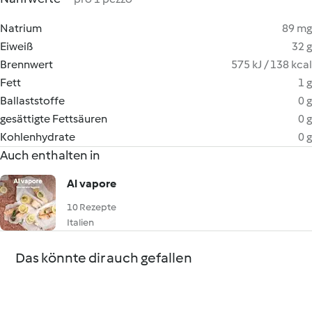
Natrium
89 mg
Eiweiß
32 g
Brennwert
575 kJ / 138 kcal
Fett
1 g
Ballaststoffe
0 g
gesättigte Fettsäuren
0 g
Kohlenhydrate
0 g
Auch enthalten in
Al vapore
10 Rezepte
Italien
Das könnte dir auch gefallen