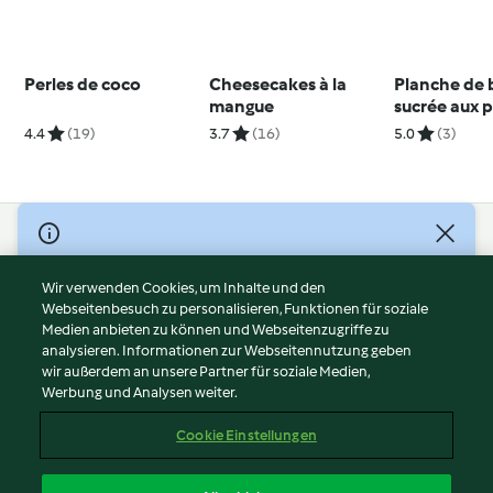
Perles de coco
Cheesecakes à la
Planche de 
mangue
sucrée aux
et aux noix
4.4
(19)
3.7
(16)
5.0
(3)
© Copyright 2026
Nutzungsbedingungen
Wir verwenden Cookies, um Inhalte und den
Webseitenbesuch zu personalisieren, Funktionen für soziale
Datenschutzrichtlinien
Medien anbieten zu können und Webseitenzugriffe zu
Disclaimer
analysieren. Informationen zur Webseitennutzung geben
Impressum
wir außerdem an unsere Partner für soziale Medien,
Werbung und Analysen weiter.
Cookies
Inhalt melden
Cookie Einstellungen
Abo kündigen
Vertrag widerrufen