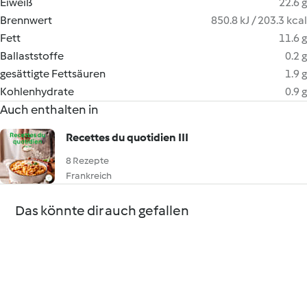
Eiweiß
22.6 g
Brennwert
850.8 kJ / 203.3 kcal
Fett
11.6 g
Ballaststoffe
0.2 g
gesättigte Fettsäuren
1.9 g
Kohlenhydrate
0.9 g
Auch enthalten in
Recettes du quotidien III
8 Rezepte
Frankreich
Das könnte dir auch gefallen