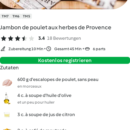
TM7
TM6
TM5
Jambon de poulet aux herbes de Provence
3.4
18 Bewertungen
Zubereitung 10 Min
Gesamt 45 Min
6 parts
Kostenlos registrieren
Zutaten
600 g d'escalopes de poulet, sans peau
en morceaux
4 c. à soupe d'huile d'olive
et un peu pour huiler
3 c. à soupe de jus de citron