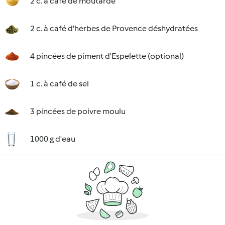
2 c. à café de moutarde
2 c. à café d'herbes de Provence déshydratées
4 pincées de piment d'Espelette (optional)
1 c. à café de sel
3 pincées de poivre moulu
1000 g d'eau