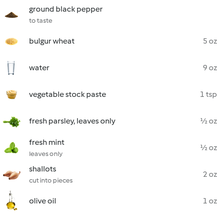
ground black pepper
to taste
bulgur wheat
5 oz
water
9 oz
vegetable stock paste
1 tsp
fresh parsley, leaves only
½ oz
fresh mint
½ oz
leaves only
shallots
2 oz
cut into pieces
olive oil
1 oz