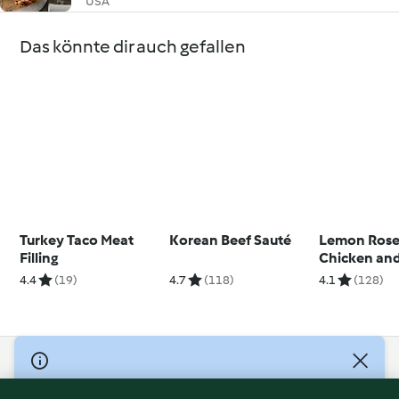
USA
Das könnte dir auch gefallen
Turkey Taco Meat
Korean Beef Sauté
Lemon Ros
Filling
Chicken and
4.4
(19)
4.7
(118)
4.1
(128)
© Copyright 2026