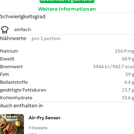
Weitere Informationen
Schwierigkeitsgrad
einfach
Nährwerte
pro 1 portion
Natrium
254.9 mg
Eiweiß
68.9 g
Brennwert
3944 kJ / 942.7 kcal
Fett
59 g
Ballaststoffe
6.4 g
gesättigte Fettsäuren
15.7 g
Kohlenhydrate
33.6 g
Auch enthalten in
Air-Fry Sensor
9 Rezepte