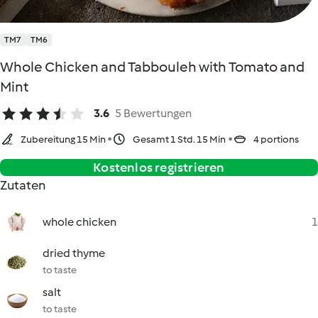
TM7
TM6
Whole Chicken and Tabbouleh with Tomato and
Mint
3.6
5 Bewertungen
Zubereitung 15 Min
Gesamt 1 Std. 15 Min
4 portions
Kostenlos registrieren
Zutaten
whole chicken
1
dried thyme
to taste
salt
to taste