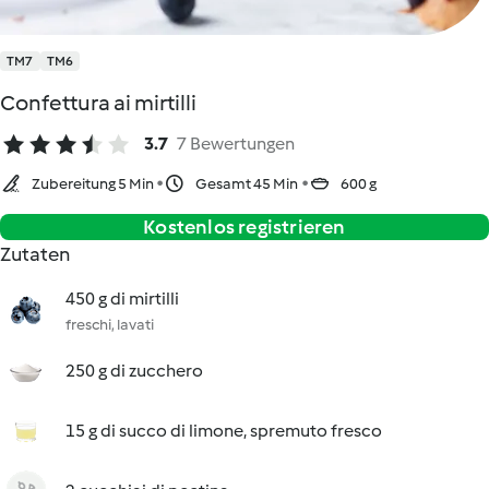
TM7
TM6
Confettura ai mirtilli
3.7
7 Bewertungen
Zubereitung 5 Min
Gesamt 45 Min
600 g
Kostenlos registrieren
Zutaten
450 g di mirtilli
freschi, lavati
250 g di zucchero
15 g di succo di limone, spremuto fresco