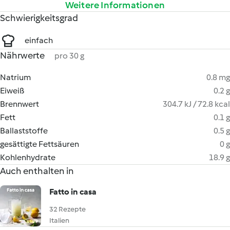
Weitere Informationen
Schwierigkeitsgrad
einfach
Nährwerte
pro 30 g
Natrium
0.8 mg
Eiweiß
0.2 g
Brennwert
304.7 kJ / 72.8 kcal
Fett
0.1 g
Ballaststoffe
0.5 g
gesättigte Fettsäuren
0 g
Kohlenhydrate
18.9 g
Auch enthalten in
Fatto in casa
32 Rezepte
Italien