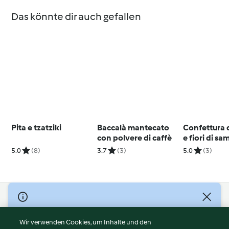
Das könnte dir auch gefallen
Pita e tzatziki
Baccalà mantecato
Confettura d
con polvere di caffè
e fiori di s
5.0
(8)
3.7
(3)
5.0
(3)
© Copyright 2026
Nutzungsbedingungen
Wir verwenden Cookies, um Inhalte und den