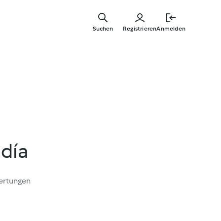
Springe
zum
Suchen
Registrieren
Anmelden
Hauptinha
día
ertungen