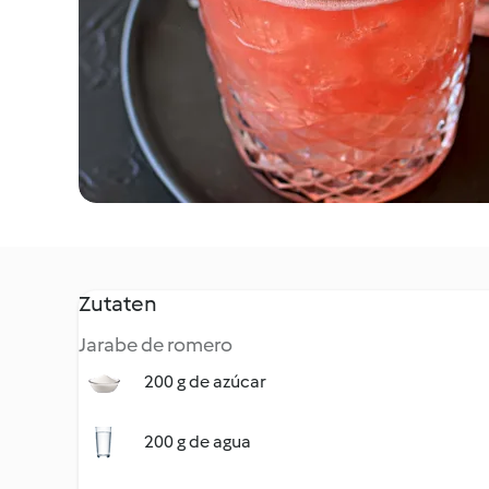
Zutaten
Jarabe de romero
200 g de azúcar
200 g de agua