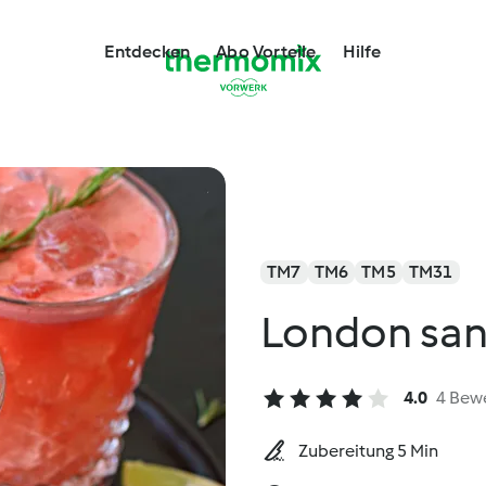
Entdecken
Abo Vorteile
Hilfe
TM7
TM6
TM5
TM31
London san
4.0
4 Bew
Zubereitung 5 Min