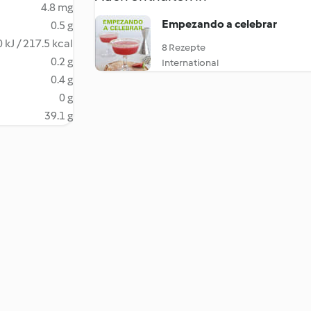
4.8 mg
Empezando a celebrar
0.5 g
 kJ / 217.5 kcal
8 Rezepte
0.2 g
International
0.4 g
0 g
39.1 g