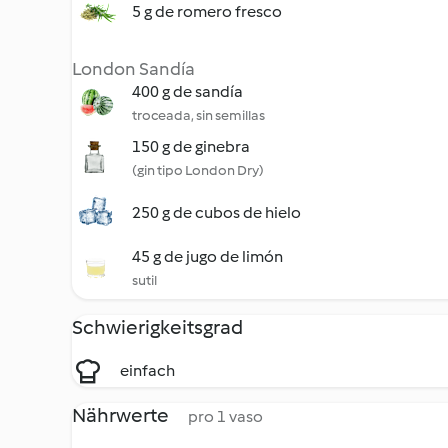
5 g de romero fresco
London Sandía
400 g de sandía
troceada, sin semillas
150 g de ginebra
(gin tipo London Dry)
250 g de cubos de hielo
45 g de jugo de limón
sutil
Schwierigkeitsgrad
einfach
Nährwerte
pro 1 vaso