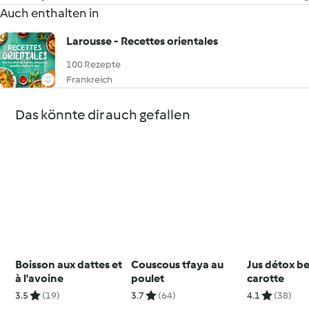
Auch enthalten in
Larousse - Recettes orientales
100 Rezepte
Frankreich
Das könnte dir auch gefallen
Boisson aux dattes et
Couscous tfaya au
Jus détox b
à l'avoine
poulet
carotte
3.5
(19)
3.7
(64)
4.1
(38)