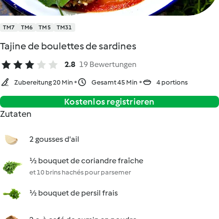
TM7
TM6
TM5
TM31
Tajine de boulettes de sardines
2.8
19 Bewertungen
Zubereitung 20 Min
Gesamt 45 Min
4 portions
Kostenlos registrieren
Zutaten
2 gousses d'ail
½ bouquet de coriandre fraîche
et 10 brins hachés pour parsemer
½ bouquet de persil frais