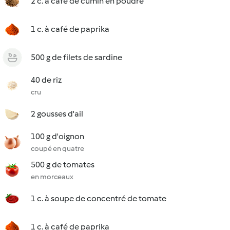
2 c. à café de cumin en poudre
1 c. à café de paprika
500 g de filets de sardine
40 de riz
cru
2 gousses d'ail
100 g d'oignon
coupé en quatre
500 g de tomates
en morceaux
1 c. à soupe de concentré de tomate
1 c. à café de paprika