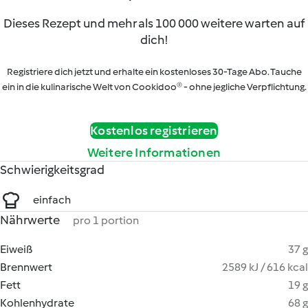
Dieses Rezept und mehr als 100 000 weitere warten auf
dich!
Registriere dich jetzt und erhalte ein kostenloses 30-Tage Abo. Tauche
ein in die kulinarische Welt von Cookidoo® - ohne jegliche Verpflichtung.
Kostenlos registrieren
Weitere Informationen
Schwierigkeitsgrad
einfach
Nährwerte
pro 1 portion
Eiweiß
37 g
Brennwert
2589 kJ / 616 kcal
Fett
19 g
Kohlenhydrate
68 g