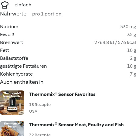
einfach
Nährwerte
pro 1 portion
Natrium
530 mg
Eiweiß
35 g
Brennwert
2764.8 kJ / 576 kcal
Fett
10 g
Ballaststoffe
2 g
gesättigte Fettsäuren
10 g
Kohlenhydrate
7 g
Auch enthalten in
Thermomix® Sensor Favorites
15 Rezepte
USA
Thermomix® Sensor Meat, Poultry and Fish
32 Rezepte