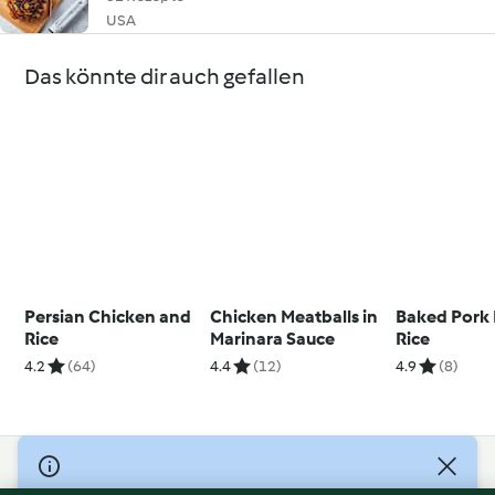
USA
Das könnte dir auch gefallen
Persian Chicken and
Chicken Meatballs in
Baked Pork 
Rice
Marinara Sauce
Rice
4.2
(64)
4.4
(12)
4.9
(8)
© Copyright 2026