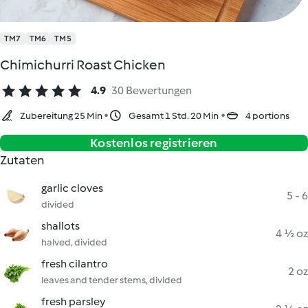
TM7
TM6
TM5
Chimichurri Roast Chicken
4.9
30 Bewertungen
Zubereitung 25 Min
Gesamt 1 Std. 20 Min
4 portions
Kostenlos registrieren
Zutaten
garlic cloves
5 - 6
divided
shallots
4 ½ oz
halved, divided
fresh cilantro
2 oz
leaves and tender stems, divided
fresh parsley