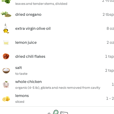
2 ½ oz
leaves and tender stems, divided
dried oregano
2 tbsp
extra virgin olive oil
8 oz
lemon juice
2 oz
dried chili flakes
1 tsp
salt
2 tsp
to taste
whole chicken
1
organic (4-5 lb), giblets and neck removed from cavity
lemons
1 - 2
sliced