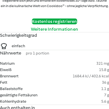
Registriere dich jetzt und erhalte ein kostenloses 30-Tage Abo. Tauche
ein in die kulinarische Welt von Cookidoo® - ohne jegliche Verpflichtung.
Kostenlos registrieren
Weitere Informationen
Schwierigkeitsgrad
einfach
Nährwerte
pro 1 portion
Natrium
321 mg
Eiweiß
15.8 g
Brennwert
1684.4 kJ / 402.6 kcal
Fett
36 g
Ballaststoffe
1.1 g
gesättigte Fettsäuren
7 g
Kohlenhydrate
5.6 g
Auch enthalten in