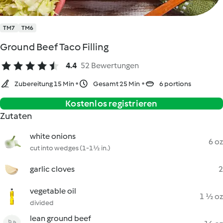
TM7
TM6
Ground Beef Taco Filling
4.4
52 Bewertungen
Zubereitung 15 Min
Gesamt 25 Min
6 portions
Kostenlos registrieren
Zutaten
white onions
6 oz
cut into wedges (1-1½ in.)
garlic cloves
2
vegetable oil
1 ½ oz
divided
lean ground beef