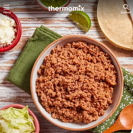
Springe
Menü
Suchen
zum
Hauptinhalt